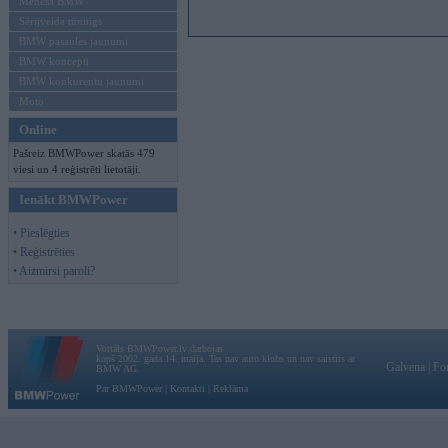
Mēneša BMW
Sērijveida tūnings
BMW pasaules jaunumi
BMW koncepti
BMW konkurentu jaunumi
Moto
Online
Pašreiz BMWPower skatās 479
viesi un 4 reģistrēti lietotāji.
Ienākt BMWPower
• Pieslēgties
• Reģistrēties
• Aizmirsi paroli?
Vortāls BMWPower.lv darbojas
kopš 2002. gada 14. maija. Tas nav auto klubs un nav saistīts ar
Galvena
|
Fo
BMW AG.
Par BMWPower
|
Kontakti
|
Reklāma