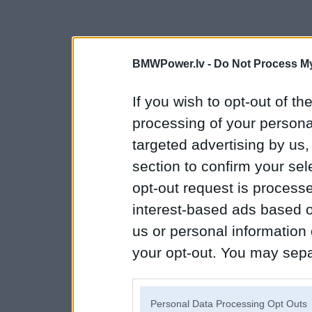
BMWPower.lv -
Do Not Process My
If you wish to opt-out of the
processing of your personal
targeted advertising by us
section to confirm your sel
opt-out request is proces
interest-based ads based o
us or personal information d
your opt-out. You may separ
disclosure of your personal
IAB’s list of downstream pa
Personal Data Processing Opt Outs