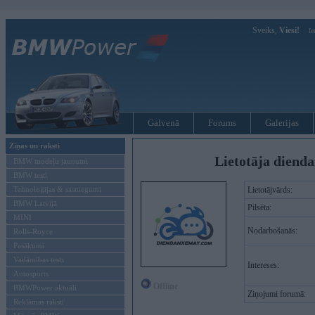
Sveiks,
Viesi!
Ie
Galvenā
Forums
Galerijas
Ziņas un raksti
Lietotāja diend
BMW modeļu jaunumi
BMW testi
Tehnoloģijas & sasniegumi
Lietotājvārds:
BMW Latvijā
Pilsēta:
MINI
Nodarbošanās:
Rolls-Royce
Pasākumi
Vadāmības tests
Intereses:
Autosports
Offline
BMWPower aktuāli
Ziņojumi forumā:
Reklāmas raksti