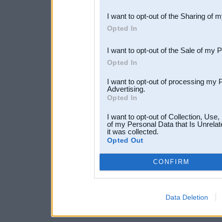
also be disclosed by us to 
I want to opt-out of the Sharing of 
Downstream Participants
th
Opted In
third parties.
I want to opt-out of the Sale of my 
Opted In
I want to opt-out of processing my 
Advertising.
Opted In
I want to opt-out of Collection, Use
of my Personal Data that Is Unrelat
it was collected.
Opted Out
CONFIRM
Data Deletion