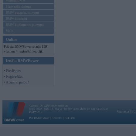
Mēneša BMW
Sērijveida tūnings
BMW pasaules jaunumi
BMW koncepti
BMW konkurentu jaunumi
Moto
Online
Pašreiz BMWPower skatās 159
viesi un 4 reģistrēti lietotāji.
Ienākt BMWPower
• Pieslēgties
• Reģistrēties
• Aizmirsi paroli?
Vortāls BMWPower.lv darbojas
kopš 2002. gada 14. maija. Tas nav auto klubs un nav saistīts ar
Galvena
|
Fo
BMW AG.
Par BMWPower
|
Kontakti
|
Reklāma