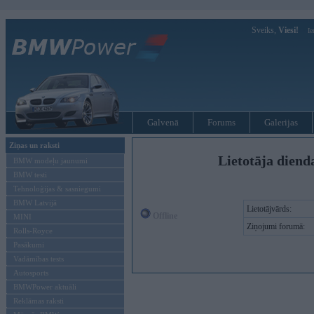
Sveiks,
Viesi!
Ie
Galvenā
Forums
Galerijas
Ziņas un raksti
Lietotāja diend
BMW modeļu jaunumi
BMW testi
Tehnoloģijas & sasniegumi
BMW Latvijā
Lietotājvārds:
Offline
MINI
Ziņojumi forumā:
Rolls-Royce
Pasākumi
Vadāmības tests
Autosports
BMWPower aktuāli
Reklāmas raksti