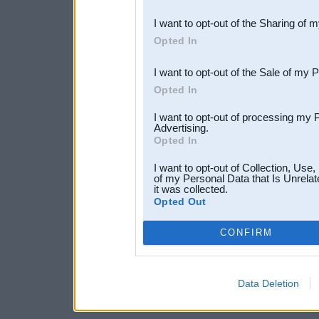
also be disclosed by us to 
I want to opt-out of the Sharing of 
Downstream Participants
th
Opted In
third parties.
I want to opt-out of the Sale of my 
Opted In
I want to opt-out of processing my 
Advertising.
Opted In
I want to opt-out of Collection, Use
of my Personal Data that Is Unrelat
it was collected.
Opted Out
CONFIRM
Data Deletion