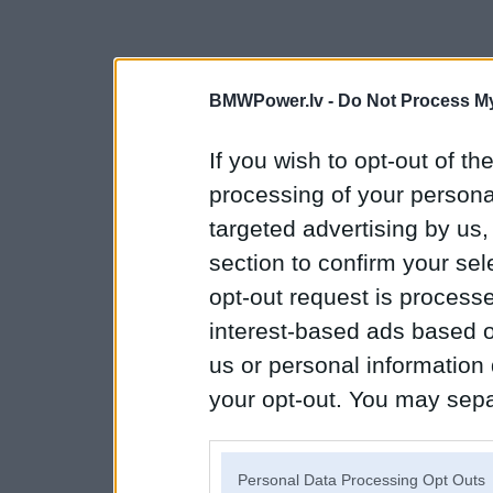
BMWPower.lv -
Do Not Process My
If you wish to opt-out of the
processing of your personal
targeted advertising by us
section to confirm your sel
opt-out request is proces
interest-based ads based o
us or personal information d
your opt-out. You may separ
disclosure of your personal
IAB’s list of downstream pa
Personal Data Processing Opt Outs