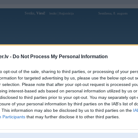
Sveiks,
Viesi!
|
Sestdiena, 8. augusts
Ienākt
Reģistrācija
Forums
Galerijas
Reģistrācija
Lietotāji
Meklētājs
.lv -
Do Not Process My Personal Information
Lietotāja dichvuthethaoyv profils
to opt-out of the sale, sharing to third parties, or processing of your per
formation for targeted advertising by us, please use the below opt-out s
Pēdējo reizi manīts: 03. Apr 2025, 06:35
r selection. Please note that after your opt-out request is processed y
eing interest-based ads based on personal information utilized by us or
Lietotājvārds:
dichvuthethaoyv
disclosed to third parties prior to your opt-out. You may separately opt-
Ziņojumi forumā:
0
losure of your personal information by third parties on the IAB’s list of
Pēdējie ziņojumi forumā
[
]
. This information may also be disclosed by us to third parties on the
IA
Participants
that may further disclose it to other third parties.