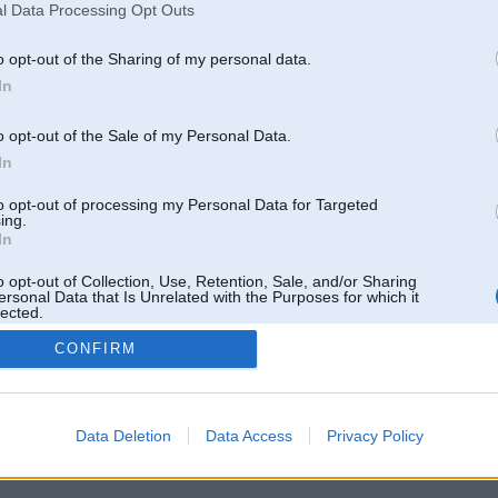
l Data Processing Opt Outs
o opt-out of the Sharing of my personal data.
In
o opt-out of the Sale of my Personal Data.
In
to opt-out of processing my Personal Data for Targeted
ing.
In
o opt-out of Collection, Use, Retention, Sale, and/or Sharing
ersonal Data that Is Unrelated with the Purposes for which it
lected.
Out
CONFIRM
 un nav saistīts ar
Galvena
|
Forums
|
Galerijas
|
Reģistrācija
|
Lietotaāji
|
Meklētājs
|
Reklā
Data Deletion
Data Access
Privacy Policy