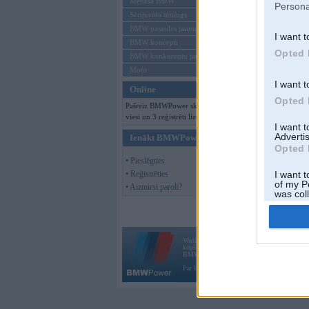
Mēneša BMW
Persona
Sērijveida tūnings
BMW pasaules jaunumi
I want t
BMW koncepti
Opted 
BMW konkurentu jaunumi
Moto
I want t
Online
Opted 
Pašreiz BMWPower skatās 482
viesi un 3 reģistrēti lietotāji.
I want 
Advertis
Ienākt BMWPower
Opted 
• Pieslēgties
• Reģistrēties
I want t
of my P
• Aizmirsi paroli?
was col
Opted 
Vortāls BMWPower.lv darbojas
kopš 2002. gada 14. maija. Tas nav auto klubs
BMW AG.
Par BMWPower
|
Kontakti
|
Reklāma