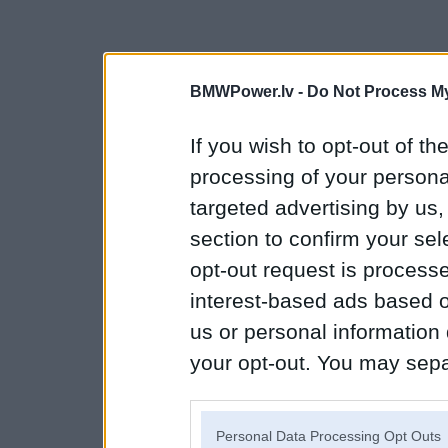
BMWPower.lv -
Do Not Process My
If you wish to opt-out of the
processing of your personal
targeted advertising by us
section to confirm your sel
opt-out request is proces
interest-based ads based o
us or personal information d
your opt-out. You may separ
disclosure of your personal
IAB’s list of downstream pa
Personal Data Processing Opt Outs