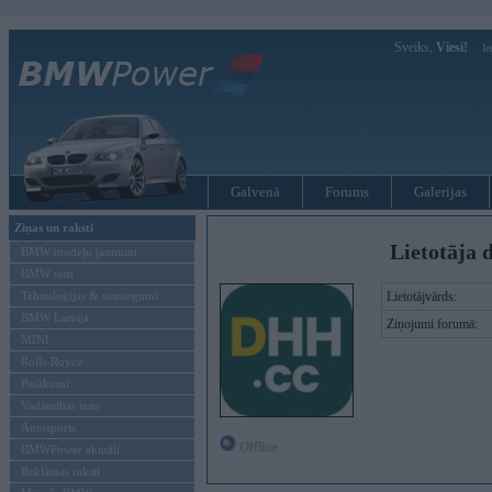
Sveiks,
Viesi!
Ie
Galvenā
Forums
Galerijas
Ziņas un raksti
Lietotāja 
BMW modeļu jaunumi
BMW testi
Tehnoloģijas & sasniegumi
Lietotājvārds:
BMW Latvijā
Ziņojumi forumā:
MINI
Rolls-Royce
Pasākumi
Vadāmības tests
Autosports
Offline
BMWPower aktuāli
Reklāmas raksti