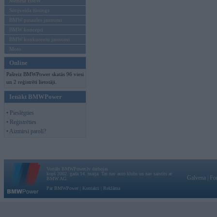
Mēneša BMW
Sērijveida tūnings
BMW pasaules jaunumi
BMW koncepti
BMW konkurentu jaunumi
Moto
Online
Pašreiz BMWPower skatās 96 viesi
un 2 reģistrēti lietotāji.
Ienākt BMWPower
• Pieslēgties
• Reģistrēties
• Aizmirsi paroli?
Vortāls BMWPower.lv darbojas
kopš 2002. gada 14. maija. Tas nav auto klubs un nav saistīts ar
Galvena
|
Fo
BMW AG.
Par BMWPower
|
Kontakti
|
Reklāma