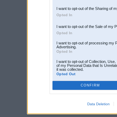
also be disclosed by us to 
I want to opt-out of the Sharing of 
Downstream Participants
th
Opted In
third parties.
I want to opt-out of the Sale of my 
Opted In
I want to opt-out of processing my 
Advertising.
Opted In
I want to opt-out of Collection, Use
of my Personal Data that Is Unrelat
it was collected.
Opted Out
CONFIRM
Data Deletion