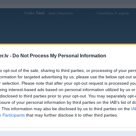
Sveiks,
Viesi!
|
Ceturtdiena, 6. augusts
Ienākt
Reģistrācija
Forums
Galerijas
Reģistrācija
Lietotāji
Meklētājs
.lv -
Do Not Process My Personal Information
Lietotāja dexter1 profils
to opt-out of the sale, sharing to third parties, or processing of your per
formation for targeted advertising by us, please use the below opt-out s
Pēdējo reizi manīts: 27. Jun 2026, 16:49
r selection. Please note that after your opt-out request is processed y
eing interest-based ads based on personal information utilized by us or
Lietotājvārds:
dexter1
disclosed to third parties prior to your opt-out. You may separately opt-
Pilsēta:
Rīga
losure of your personal information by third parties on the IAB’s list of
Braucu ar:
hvz
. This information may also be disclosed by us to third parties on the
IA
Nodarbošanās:
Lāzergriešāna
Participants
that may further disclose it to other third parties.
Intereses:
tās man ir daudz!
Ziņojumi forumā:
916