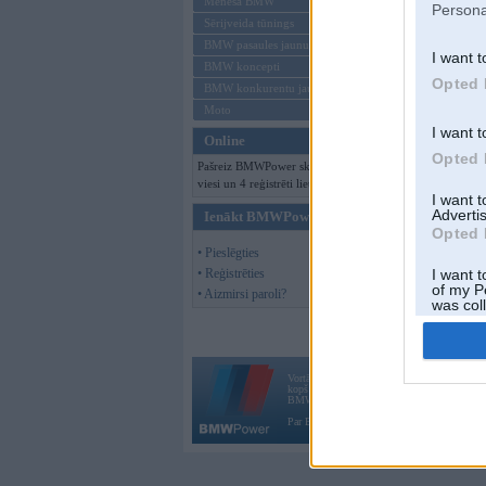
Mēneša BMW
Persona
Sērijveida tūnings
BMW pasaules jaunumi
I want t
BMW koncepti
Opted 
BMW konkurentu jaunumi
Moto
I want t
Online
Opted 
Pašreiz BMWPower skatās 206
viesi un 4 reģistrēti lietotāji.
I want 
Advertis
Ienākt BMWPower
Opted 
• Pieslēgties
• Reģistrēties
I want t
of my P
• Aizmirsi paroli?
was col
Opted 
Vortāls BMWPower.lv darbojas
kopš 2002. gada 14. maija. Tas nav auto klubs
BMW AG.
Par BMWPower
|
Kontakti
|
Reklāma