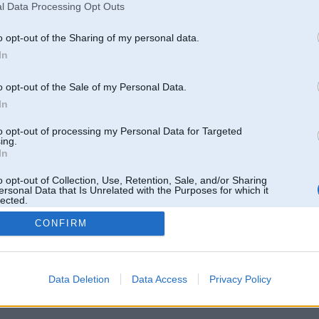
Pēdējie ziņojumi forumā
l Data Processing Opt Outs
[
]
o opt-out of the Sharing of my personal data.
In
o opt-out of the Sale of my Personal Data.
In
to opt-out of processing my Personal Data for Targeted
ing.
In
o opt-out of Collection, Use, Retention, Sale, and/or Sharing
ersonal Data that Is Unrelated with the Purposes for which it
lected.
Out
CONFIRM
 un nav saistīts ar
Galvena
|
Forums
|
Galerijas
|
Reģistrācija
|
Lietotaāji
|
Meklētājs
|
Reklā
Data Deletion
Data Access
Privacy Policy