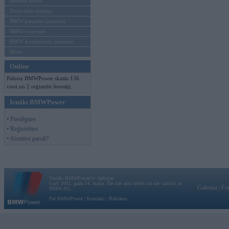
Mēneša BMW
Sērijveida tūnings
BMW pasaules jaunumi
BMW koncepti
BMW konkurentu jaunumi
Moto
Online
Pašreiz BMWPower skatās 136
viesi un 2 reģistrēti lietotāji.
Ienākt BMWPower
• Pieslēgties
• Reģistrēties
• Aizmirsi paroli?
Vortāls BMWPower.lv darbojas
kopš 2002. gada 14. maija. Tas nav auto klubs un nav saistīts ar
Galvena
|
Fo
BMW AG.
Par BMWPower
|
Kontakti
|
Reklāma