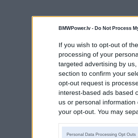
BMWPower.lv -
Do Not Process My
If you wish to opt-out of the
processing of your personal
targeted advertising by us
section to confirm your sel
opt-out request is proces
interest-based ads based o
us or personal information d
your opt-out. You may separ
disclosure of your personal
IAB’s list of downstream pa
Personal Data Processing Opt Outs