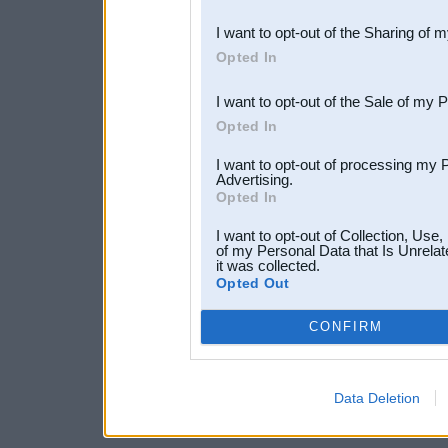
also be disclosed by us to 
I want to opt-out of the Sharing of 
Downstream Participants
th
Opted In
third parties.
I want to opt-out of the Sale of my 
Opted In
I want to opt-out of processing my 
Advertising.
Opted In
I want to opt-out of Collection, Use
of my Personal Data that Is Unrelat
it was collected.
Opted Out
CONFIRM
Data Deletion