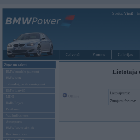
Sveiks,
Viesi!
Ie
Galvenā
Forums
Galerijas
Ziņas un raksti
Lietotāja 
BMW modeļu jaunumi
BMW testi
Tehnoloģijas & sasniegumi
BMW Latvijā
Lietotājvārds:
Offline
MINI
Ziņojumi forumā:
Rolls-Royce
Pasākumi
Vadāmības tests
Autosports
BMWPower aktuāli
Reklāmas raksti