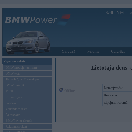
Sveiks,
Viesi!
Ie
Galvenā
Forums
Galerijas
Ziņas un raksti
Lietotāja deus_
BMW modeļu jaunumi
BMW testi
Tehnoloģijas & sasniegumi
BMW Latvijā
Lietotājvārds:
Offline
MINI
Braucu ar:
Rolls-Royce
Ziņojumi forumā:
Pasākumi
Vadāmības tests
Autosports
BMWPower aktuāli
Reklāmas raksti