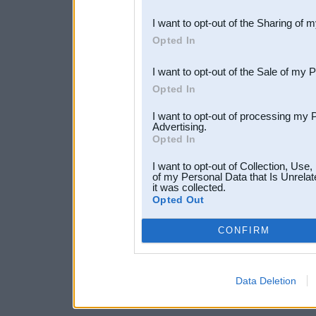
also be disclosed by us to 
I want to opt-out of the Sharing of 
Downstream Participants
th
Opted In
third parties.
I want to opt-out of the Sale of my 
Opted In
I want to opt-out of processing my 
Advertising.
Opted In
I want to opt-out of Collection, Use
of my Personal Data that Is Unrelat
it was collected.
Opted Out
CONFIRM
Data Deletion