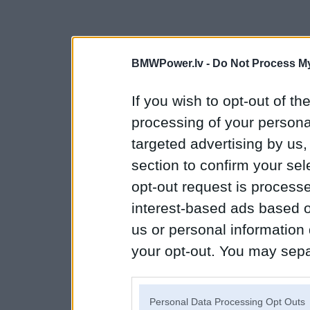
BMWPower.lv -
Do Not Process My
If you wish to opt-out of the
processing of your personal
targeted advertising by us
section to confirm your sel
opt-out request is proces
interest-based ads based o
us or personal information d
your opt-out. You may separ
disclosure of your personal
IAB’s list of downstream pa
Personal Data Processing Opt Outs