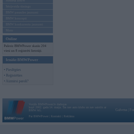
Mēneša BMW
Sērijveida tūnings
BMW pasaules jaunumi
BMW koncepti
BMW konkurentu jaunumi
Moto
Online
Pašreiz BMWPower skatās 204
viesi un 8 reģistrēti lietotāji.
Ienākt BMWPower
• Pieslēgties
• Reģistrēties
• Aizmirsi paroli?
Vortāls BMWPower.lv darbojas
kopš 2002. gada 14. maija. Tas nav auto klubs un nav saistīts ar
Galvena
|
Fo
BMW AG.
Par BMWPower
|
Kontakti
|
Reklāma