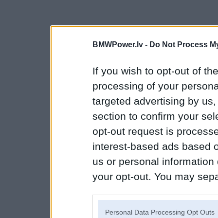
BMWPower.lv -
Do Not Process My
If you wish to opt-out of the
processing of your personal
targeted advertising by us
section to confirm your sel
opt-out request is proces
interest-based ads based o
us or personal information d
your opt-out. You may separ
disclosure of your personal
IAB’s list of downstream pa
Personal Data Processing Opt Outs