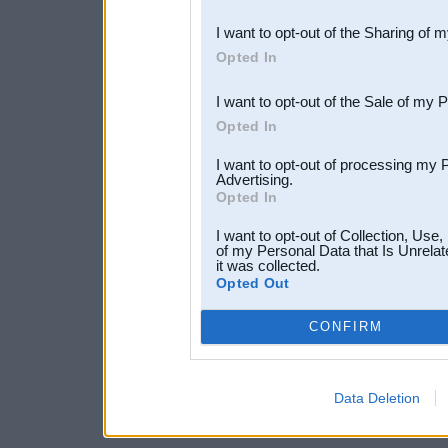
also be disclosed by us to 
I want to opt-out of the Sharing of 
Downstream Participants
th
Opted In
third parties.
I want to opt-out of the Sale of my 
Opted In
I want to opt-out of processing my 
Advertising.
Opted In
I want to opt-out of Collection, Use
of my Personal Data that Is Unrelat
it was collected.
Opted Out
CONFIRM
Data Deletion