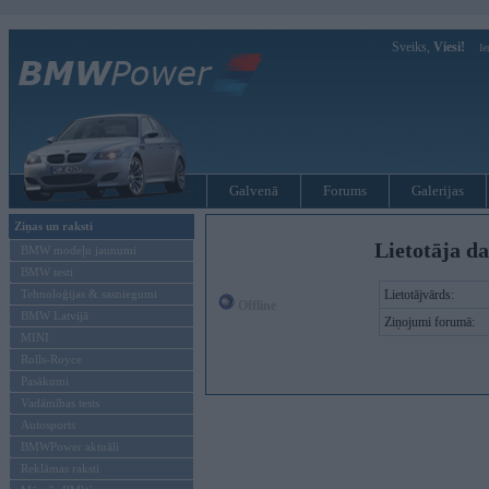
Sveiks,
Viesi!
Ie
Galvenā
Forums
Galerijas
Ziņas un raksti
Lietotāja d
BMW modeļu jaunumi
BMW testi
Tehnoloģijas & sasniegumi
Lietotājvārds:
Offline
BMW Latvijā
Ziņojumi forumā:
MINI
Rolls-Royce
Pasākumi
Vadāmības tests
Autosports
BMWPower aktuāli
Reklāmas raksti