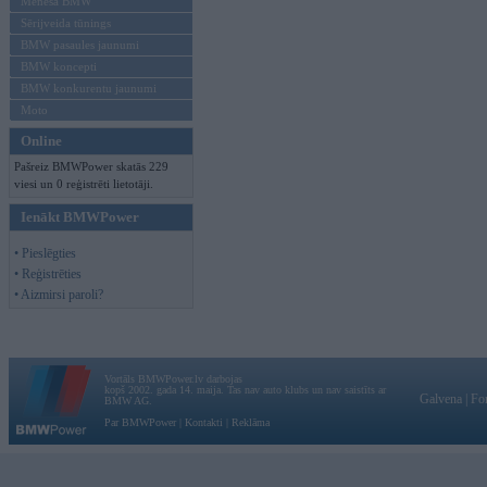
Mēneša BMW
Sērijveida tūnings
BMW pasaules jaunumi
BMW koncepti
BMW konkurentu jaunumi
Moto
Online
Pašreiz BMWPower skatās 229
viesi un 0 reģistrēti lietotāji.
Ienākt BMWPower
• Pieslēgties
• Reģistrēties
• Aizmirsi paroli?
Vortāls BMWPower.lv darbojas
kopš 2002. gada 14. maija. Tas nav auto klubs un nav saistīts ar
Galvena
|
Fo
BMW AG.
Par BMWPower
|
Kontakti
|
Reklāma