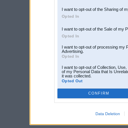
also be disclosed by us to 
I want to opt-out of the Sharing of 
Downstream Participants
th
Opted In
third parties.
I want to opt-out of the Sale of my 
Opted In
I want to opt-out of processing my 
Advertising.
Opted In
I want to opt-out of Collection, Use
of my Personal Data that Is Unrelat
it was collected.
Opted Out
CONFIRM
Data Deletion