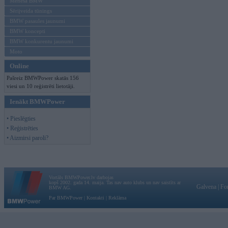
Mēneša BMW
Sērijveida tūnings
BMW pasaules jaunumi
BMW koncepti
BMW konkurentu jaunumi
Moto
Online
Pašreiz BMWPower skatās 156
viesi un 10 reģistrēti lietotāji.
Ienākt BMWPower
• Pieslēgties
• Reģistrēties
• Aizmirsi paroli?
Vortāls BMWPower.lv darbojas
kopš 2002. gada 14. maija. Tas nav auto klubs un nav saistīts ar
Galvena
|
Fo
BMW AG.
Par BMWPower
|
Kontakti
|
Reklāma