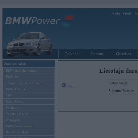
Sveiks,
Viesi!
Ie
Galvenā
Forums
Galerijas
Ziņas un raksti
Lietotāja dara
BMW modeļu jaunumi
BMW testi
Tehnoloģijas & sasniegumi
Lietotājvārds:
Offline
BMW Latvijā
Ziņojumi forumā:
MINI
Rolls-Royce
Pasākumi
Vadāmības tests
Autosports
BMWPower aktuāli
Reklāmas raksti