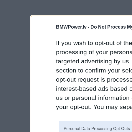
BMWPower.lv -
Do Not Process My
If you wish to opt-out of the
processing of your personal
targeted advertising by us
section to confirm your sel
opt-out request is proces
interest-based ads based o
us or personal information d
your opt-out. You may separ
disclosure of your personal
IAB’s list of downstream pa
Personal Data Processing Opt Outs