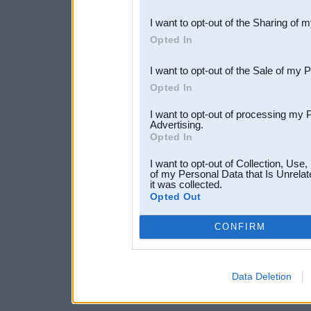
also be disclosed by us to 
I want to opt-out of the Sharing of 
Downstream Participants
th
Opted In
third parties.
I want to opt-out of the Sale of my 
Opted In
I want to opt-out of processing my 
Advertising.
Opted In
I want to opt-out of Collection, Use
of my Personal Data that Is Unrelat
it was collected.
Opted Out
CONFIRM
Data Deletion