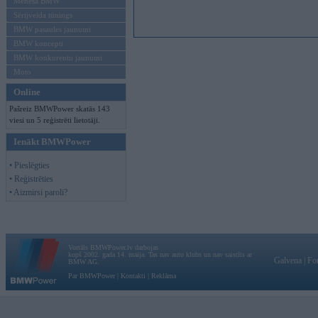
Mēneša BMW
Sērijveida tūnings
BMW pasaules jaunumi
BMW koncepti
BMW konkurentu jaunumi
Moto
Online
Pašreiz BMWPower skatās 143
viesi un 5 reģistrēti lietotāji.
Ienākt BMWPower
• Pieslēgties
• Reģistrēties
• Aizmirsi paroli?
Vortāls BMWPower.lv darbojas
kopš 2002. gada 14. maija. Tas nav auto klubs un nav saistīts ar
Galvena
|
Fo
BMW AG.
Par BMWPower
|
Kontakti
|
Reklāma