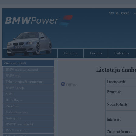
Sveiks,
Viesi!
Ie
Galvenā
Forums
Galerijas
Ziņas un raksti
Lietotāja danhd
BMW modeļu jaunumi
BMW testi
Tehnoloģijas & sasniegumi
Lietotājvārds:
Offline
BMW Latvijā
Braucu ar:
MINI
Rolls-Royce
Nodarbošanās:
Pasākumi
Vadāmības tests
Autosports
Intereses:
BMWPower aktuāli
Reklāmas raksti
Ziņojumi forumā: