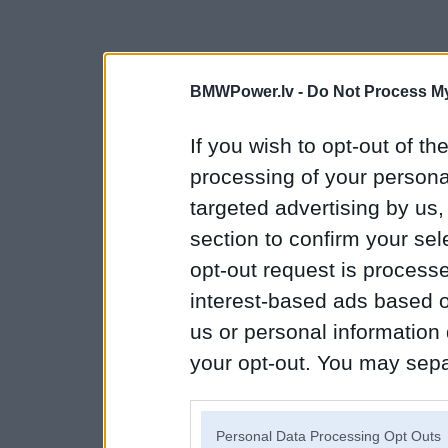
BMWPower.lv -
Do Not Process My
If you wish to opt-out of the
processing of your personal
targeted advertising by us
section to confirm your sel
opt-out request is proces
interest-based ads based o
us or personal information d
your opt-out. You may separ
disclosure of your personal
IAB’s list of downstream pa
Personal Data Processing Opt Outs