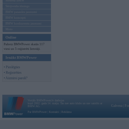
Mēneša BMW
Sērijveida tūnings
BMW pasaules jaunumi
BMW koncepti
BMW konkurentu jaunumi
Moto
Online
Pašreiz BMWPower skatās 117
viesi un 5 reģistrēti lietotāji.
Ienākt BMWPower
• Pieslēgties
• Reģistrēties
• Aizmirsi paroli?
Vortāls BMWPower.lv darbojas
kopš 2002. gada 14. maija. Tas nav auto klubs un nav saistīts ar
Galvena
|
Fo
BMW AG.
Par BMWPower
|
Kontakti
|
Reklāma