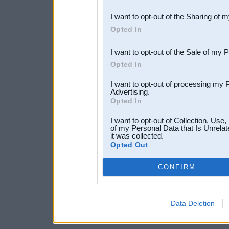
also be disclosed by us to 
I want to opt-out of the Sharing of 
Downstream Participants
th
Opted In
third parties.
I want to opt-out of the Sale of my 
Opted In
I want to opt-out of processing my 
Advertising.
Opted In
I want to opt-out of Collection, Use
of my Personal Data that Is Unrelat
it was collected.
Opted Out
CONFIRM
Data Deletion