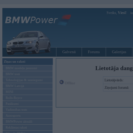
Sveiks,
Viesi!
Ie
Galvenā
Forums
Galerijas
Ziņas un raksti
Lietotāja dang
BMW modeļu jaunumi
BMW testi
Tehnoloģijas & sasniegumi
Lietotājvārds:
Offline
BMW Latvijā
Ziņojumi forumā:
MINI
Rolls-Royce
Pasākumi
Vadāmības tests
Autosports
BMWPower aktuāli
Reklāmas raksti