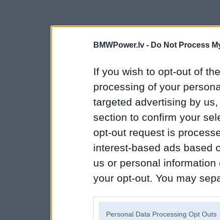
BMWPower.lv -
Do Not Process My
If you wish to opt-out of the
processing of your personal
targeted advertising by us
section to confirm your sel
opt-out request is proces
interest-based ads based o
us or personal information d
your opt-out. You may separ
disclosure of your personal
IAB’s list of downstream pa
Personal Data Processing Opt Outs