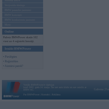
Mēneša BMW
Sērijveida tūnings
BMW pasaules jaunumi
BMW koncepti
BMW konkurentu jaunumi
Moto
Online
Pašreiz BMWPower skatās 102
viesi un 4 reģistrēti lietotāji.
Ienākt BMWPower
• Pieslēgties
• Reģistrēties
• Aizmirsi paroli?
Vortāls BMWPower.lv darbojas
kopš 2002. gada 14. maija. Tas nav auto klubs un nav saistīts ar
Galvena
|
Fo
BMW AG.
Par BMWPower
|
Kontakti
|
Reklāma