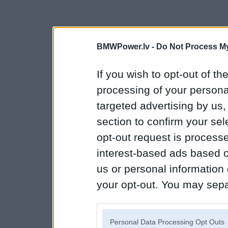
BMWPower.lv -
Do Not Process My
If you wish to opt-out of the
processing of your personal
targeted advertising by us
section to confirm your sel
opt-out request is proces
interest-based ads based o
us or personal information d
your opt-out. You may separ
disclosure of your personal
IAB’s list of downstream pa
Personal Data Processing Opt Outs