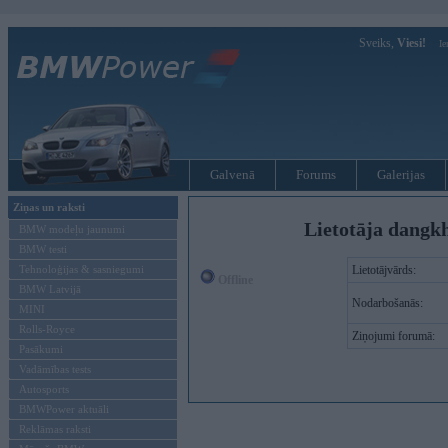
Sveiks,
Viesi!
Ie
Galvenā
Forums
Galerijas
Ziņas un raksti
Lietotāja dangk
BMW modeļu jaunumi
BMW testi
Tehnoloģijas & sasniegumi
Lietotājvārds:
Offline
BMW Latvijā
Nodarbošanās:
MINI
Rolls-Royce
Ziņojumi forumā:
Pasākumi
Vadāmības tests
Autosports
BMWPower aktuāli
Reklāmas raksti