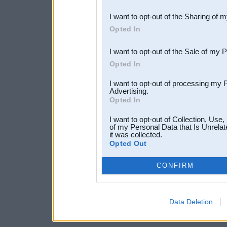
also be disclosed by us to 
I want to opt-out of the Sharing of 
Downstream Participants
th
Opted In
third parties.
I want to opt-out of the Sale of my 
Opted In
I want to opt-out of processing my 
Advertising.
Opted In
I want to opt-out of Collection, Use
of my Personal Data that Is Unrelat
it was collected.
Opted Out
CONFIRM
Data Deletion