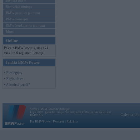
Mēneša BMW
Sērijveida tūnings
BMW pasaules jaunumi
BMW koncepti
BMW konkurentu jaunumi
Moto
Online
Pašreiz BMWPower skatās 171
viesi un 6 reģistrēti lietotāji.
Ienākt BMWPower
• Pieslēgties
• Reģistrēties
• Aizmirsi paroli?
Vortāls BMWPower.lv darbojas
kopš 2002. gada 14. maija. Tas nav auto klubs un nav saistīts ar
Galvena
|
Fo
BMW AG.
Par BMWPower
|
Kontakti
|
Reklāma