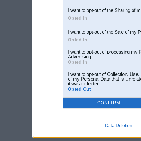
also be disclosed by us to 
I want to opt-out of the Sharing of 
Downstream Participants
th
Opted In
third parties.
I want to opt-out of the Sale of my 
Opted In
I want to opt-out of processing my 
Advertising.
Opted In
I want to opt-out of Collection, Use
of my Personal Data that Is Unrelat
it was collected.
Opted Out
CONFIRM
Data Deletion