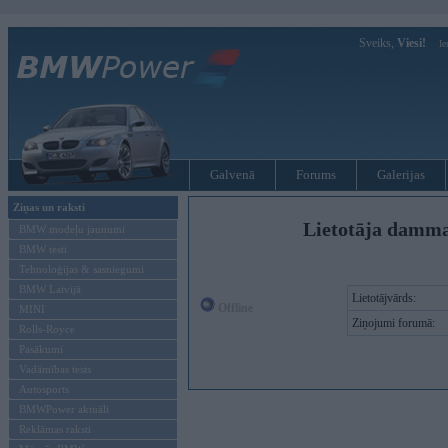
Sveiks,
Viesi!
Ie
Galvenā
Forums
Galerijas
Ziņas un raksti
Lietotāja damma
BMW modeļu jaunumi
BMW testi
Tehnoloģijas & sasniegumi
BMW Latvijā
Lietotājvārds:
Offline
MINI
Ziņojumi forumā:
Rolls-Royce
Pasākumi
Vadāmības tests
Autosports
BMWPower aktuāli
Reklāmas raksti