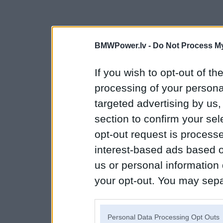
BMWPower.lv -
Do Not Process My
If you wish to opt-out of the
processing of your personal
targeted advertising by us
section to confirm your sel
opt-out request is proces
interest-based ads based o
us or personal information d
your opt-out. You may separ
disclosure of your personal
IAB’s list of downstream pa
Personal Data Processing Opt Outs