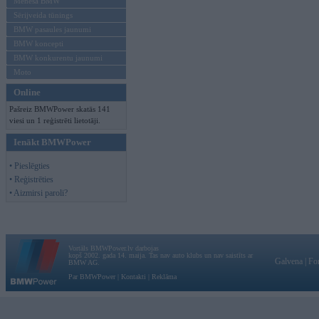
Mēneša BMW
Sērijveida tūnings
BMW pasaules jaunumi
BMW koncepti
BMW konkurentu jaunumi
Moto
Online
Pašreiz BMWPower skatās 141
viesi un 1 reģistrēti lietotāji.
Ienākt BMWPower
• Pieslēgties
• Reģistrēties
• Aizmirsi paroli?
Vortāls BMWPower.lv darbojas
kopš 2002. gada 14. maija. Tas nav auto klubs un nav saistīts ar
Galvena
|
Fo
BMW AG.
Par BMWPower
|
Kontakti
|
Reklāma