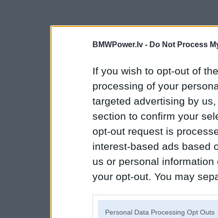
BMWPower.lv -
Do Not Process My
If you wish to opt-out of the
processing of your personal
targeted advertising by us
section to confirm your sel
opt-out request is proces
interest-based ads based o
us or personal information d
your opt-out. You may separ
disclosure of your personal
IAB’s list of downstream pa
Personal Data Processing Opt Outs