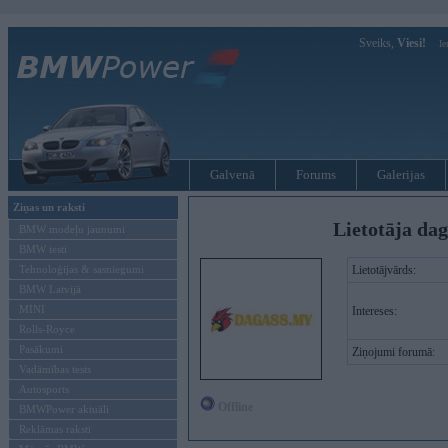
Sveiks,
Viesi!
Ie
Galvenā
Forums
Galerijas
Ziņas un raksti
Lietotāja da
BMW modeļu jaunumi
BMW testi
Tehnoloģijas & sasniegumi
Lietotājvārds:
BMW Latvijā
MINI
Intereses:
Rolls-Royce
Pasākumi
Ziņojumi forumā:
Vadāmības tests
Autosports
Offline
BMWPower aktuāli
Reklāmas raksti