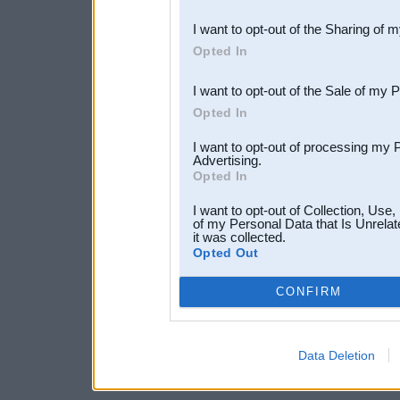
also be disclosed by us to 
I want to opt-out of the Sharing of 
Downstream Participants
th
Opted In
third parties.
I want to opt-out of the Sale of my 
Opted In
I want to opt-out of processing my 
Advertising.
Opted In
I want to opt-out of Collection, Use
of my Personal Data that Is Unrelat
it was collected.
Opted Out
CONFIRM
Data Deletion