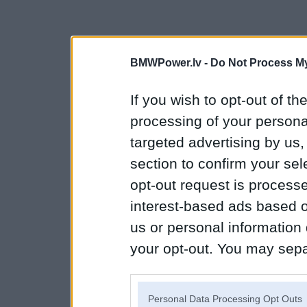
BMWPower.lv -
Do Not Process My
If you wish to opt-out of the
processing of your personal
targeted advertising by us
section to confirm your sel
opt-out request is proces
interest-based ads based o
us or personal information d
your opt-out. You may separ
disclosure of your personal
IAB’s list of downstream pa
Personal Data Processing Opt Outs