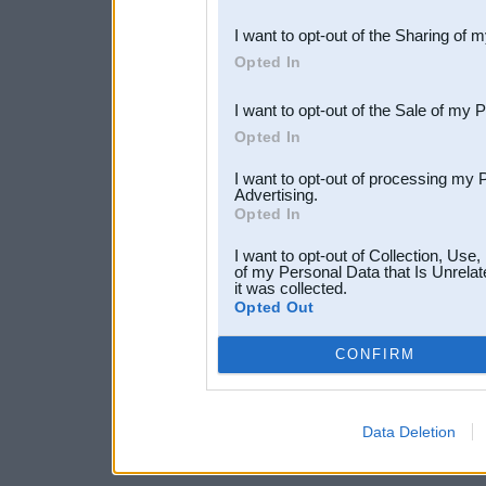
also be disclosed by us to 
I want to opt-out of the Sharing of 
Downstream Participants
th
Opted In
third parties.
I want to opt-out of the Sale of my 
Opted In
I want to opt-out of processing my 
Advertising.
Opted In
I want to opt-out of Collection, Use
of my Personal Data that Is Unrelat
it was collected.
Opted Out
CONFIRM
Data Deletion