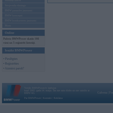
Mēneša BMW
Sērijveida tūnings
BMW pasaules jaunumi
BMW koncepti
BMW konkurentu jaunumi
Moto
Online
Pašreiz BMWPower skatās 166
viesi un 5 reģistrēti lietotāji.
Ienākt BMWPower
• Pieslēgties
• Reģistrēties
• Aizmirsi paroli?
Vortāls BMWPower.lv darbojas
kopš 2002. gada 14. maija. Tas nav auto klubs un nav saistīts ar
Galvena
|
Fo
BMW AG.
Par BMWPower
|
Kontakti
|
Reklāma