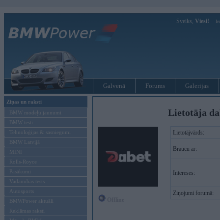
Sveiks,
Viesi!
Ie
Galvenā
Forums
Galerijas
Ziņas un raksti
Lietotāja da
BMW modeļu jaunumi
BMW testi
Tehnoloģijas & sasniegumi
Lietotājvārds:
BMW Latvijā
Braucu ar:
MINI
Rolls-Royce
Pasākumi
Intereses:
Vadāmības tests
Autosports
Ziņojumi forumā:
Offline
BMWPower aktuāli
Reklāmas raksti