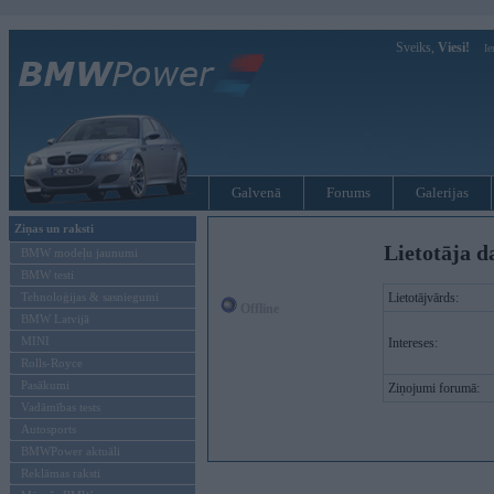
Sveiks,
Viesi!
Ie
Galvenā
Forums
Galerijas
Ziņas un raksti
Lietotāja d
BMW modeļu jaunumi
BMW testi
Tehnoloģijas & sasniegumi
Lietotājvārds:
Offline
BMW Latvijā
MINI
Intereses:
Rolls-Royce
Pasākumi
Ziņojumi forumā:
Vadāmības tests
Autosports
BMWPower aktuāli
Reklāmas raksti