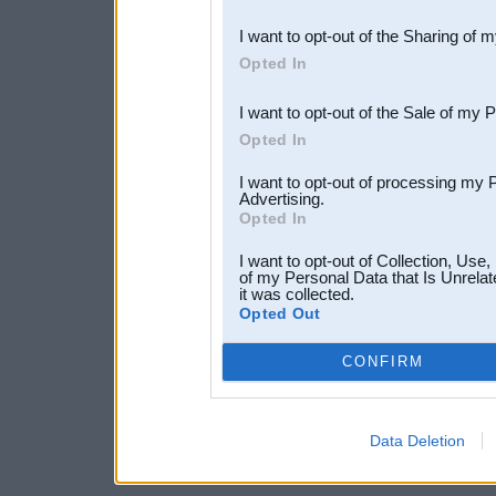
also be disclosed by us to 
I want to opt-out of the Sharing of 
Downstream Participants
th
Opted In
third parties.
I want to opt-out of the Sale of my 
Opted In
I want to opt-out of processing my 
Advertising.
Opted In
I want to opt-out of Collection, Use
of my Personal Data that Is Unrelat
it was collected.
Opted Out
CONFIRM
Data Deletion