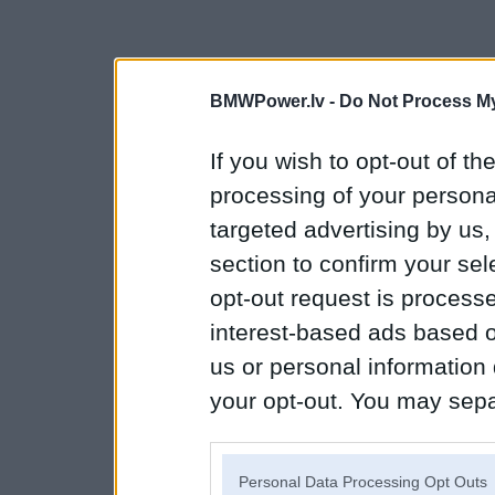
BMWPower.lv -
Do Not Process My
If you wish to opt-out of the
processing of your personal
targeted advertising by us
section to confirm your sel
opt-out request is proces
interest-based ads based o
us or personal information d
your opt-out. You may separ
disclosure of your personal
IAB’s list of downstream pa
Personal Data Processing Opt Outs