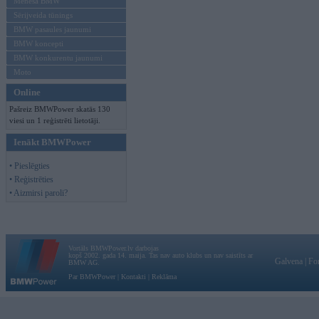
Mēneša BMW
Sērijveida tūnings
BMW pasaules jaunumi
BMW koncepti
BMW konkurentu jaunumi
Moto
Online
Pašreiz BMWPower skatās 130
viesi un 1 reģistrēti lietotāji.
Ienākt BMWPower
• Pieslēgties
• Reģistrēties
• Aizmirsi paroli?
Vortāls BMWPower.lv darbojas
kopš 2002. gada 14. maija. Tas nav auto klubs un nav saistīts ar
Galvena
|
Fo
BMW AG.
Par BMWPower
|
Kontakti
|
Reklāma