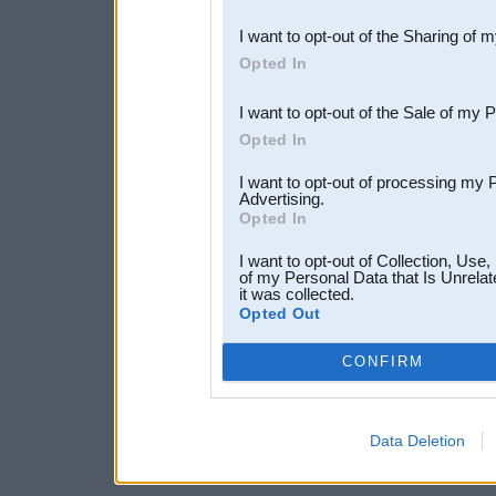
also be disclosed by us to 
I want to opt-out of the Sharing of 
Downstream Participants
th
Opted In
third parties.
I want to opt-out of the Sale of my 
Opted In
I want to opt-out of processing my 
Advertising.
Opted In
I want to opt-out of Collection, Use
of my Personal Data that Is Unrelat
it was collected.
Opted Out
CONFIRM
Data Deletion