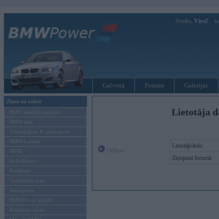
Sveiks,
Viesi!
Ie
Galvenā
Forums
Galerijas
Ziņas un raksti
Lietotāja d
BMW modeļu jaunumi
BMW testi
Tehnoloģijas & sasniegumi
BMW Latvijā
Lietotājvārds:
Offline
MINI
Ziņojumi forumā:
Rolls-Royce
Pasākumi
Vadāmības tests
Autosports
BMWPower aktuāli
Reklāmas raksti