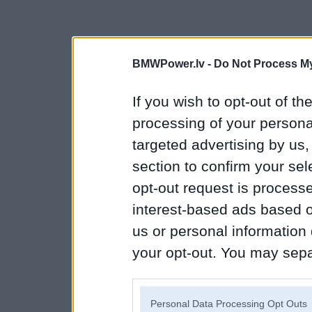
BMWPower.lv -
Do Not Process My
If you wish to opt-out of the
processing of your personal
targeted advertising by us
section to confirm your sel
opt-out request is proces
interest-based ads based o
us or personal information d
your opt-out. You may separ
disclosure of your personal
IAB’s list of downstream pa
Personal Data Processing Opt Outs