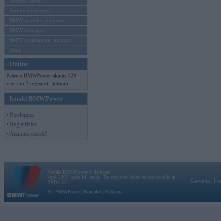
Mēneša BMW
Sērijveida tūnings
BMW pasaules jaunumi
BMW koncepti
BMW konkurentu jaunumi
Moto
Online
Pašreiz BMWPower skatās 129
viesi un 3 reģistrēti lietotāji.
Ienākt BMWPower
• Pieslēgties
• Reģistrēties
• Aizmirsi paroli?
Vortāls BMWPower.lv darbojas
kopš 2002. gada 14. maija. Tas nav auto klubs un nav saistīts ar
Galvena
|
Fo
BMW AG.
Par BMWPower
|
Kontakti
|
Reklāma