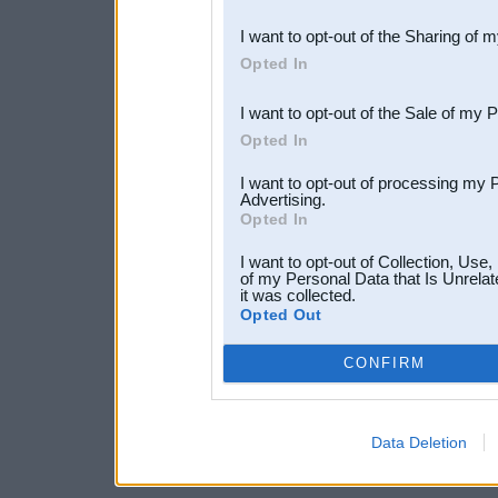
also be disclosed by us to 
I want to opt-out of the Sharing of 
Downstream Participants
th
Opted In
third parties.
I want to opt-out of the Sale of my 
Opted In
I want to opt-out of processing my 
Advertising.
Opted In
I want to opt-out of Collection, Use
of my Personal Data that Is Unrelat
it was collected.
Opted Out
CONFIRM
Data Deletion