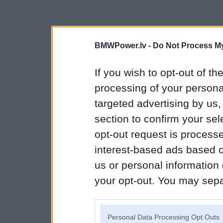
BMWPower.lv -
Do Not Process My
If you wish to opt-out of the
processing of your personal
targeted advertising by us
section to confirm your sel
opt-out request is proces
interest-based ads based o
us or personal information d
your opt-out. You may separ
disclosure of your personal
IAB’s list of downstream pa
Personal Data Processing Opt Outs