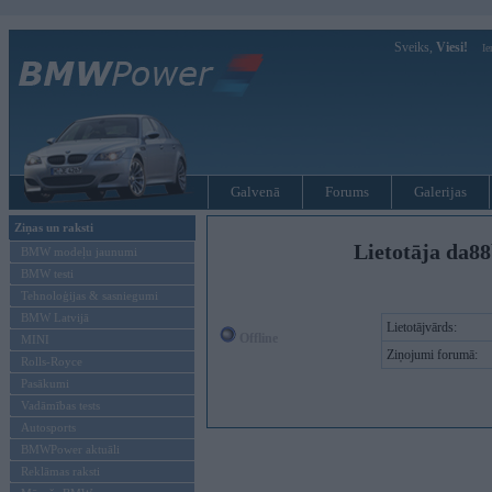
Sveiks,
Viesi!
Ie
Galvenā
Forums
Galerijas
Ziņas un raksti
Lietotāja da88
BMW modeļu jaunumi
BMW testi
Tehnoloģijas & sasniegumi
BMW Latvijā
Lietotājvārds:
Offline
MINI
Ziņojumi forumā:
Rolls-Royce
Pasākumi
Vadāmības tests
Autosports
BMWPower aktuāli
Reklāmas raksti