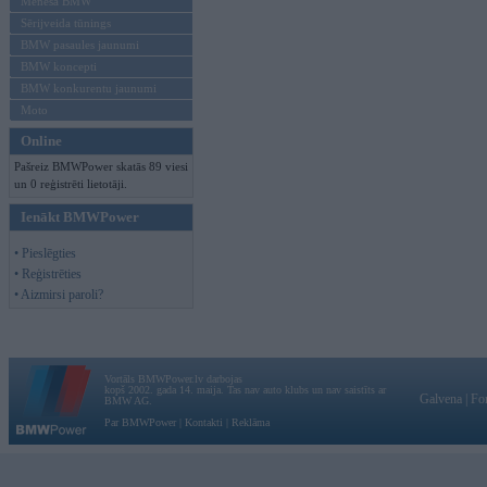
Mēneša BMW
Sērijveida tūnings
BMW pasaules jaunumi
BMW koncepti
BMW konkurentu jaunumi
Moto
Online
Pašreiz BMWPower skatās 89 viesi
un 0 reģistrēti lietotāji.
Ienākt BMWPower
• Pieslēgties
• Reģistrēties
• Aizmirsi paroli?
Vortāls BMWPower.lv darbojas
kopš 2002. gada 14. maija. Tas nav auto klubs un nav saistīts ar
Galvena
|
Fo
BMW AG.
Par BMWPower
|
Kontakti
|
Reklāma