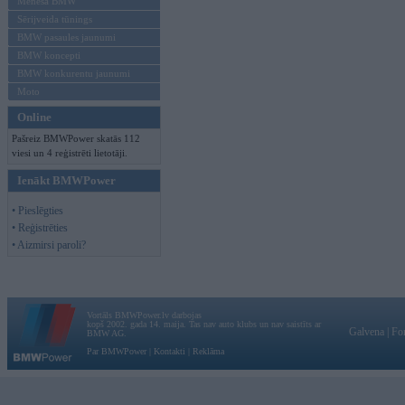
Mēneša BMW
Sērijveida tūnings
BMW pasaules jaunumi
BMW koncepti
BMW konkurentu jaunumi
Moto
Online
Pašreiz BMWPower skatās 112
viesi un 4 reģistrēti lietotāji.
Ienākt BMWPower
• Pieslēgties
• Reģistrēties
• Aizmirsi paroli?
Vortāls BMWPower.lv darbojas
kopš 2002. gada 14. maija. Tas nav auto klubs un nav saistīts ar
Galvena
|
Fo
BMW AG.
Par BMWPower
|
Kontakti
|
Reklāma