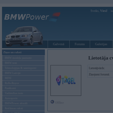
Sveiks,
Viesi!
Ie
Galvenā
Forums
Galerijas
Ziņas un raksti
Lietotāja c
BMW modeļu jaunumi
BMW testi
Tehnoloģijas & sasniegumi
Lietotājvārds:
BMW Latvijā
Ziņojumi forumā:
MINI
Rolls-Royce
Pasākumi
Vadāmības tests
Autosports
Offline
BMWPower aktuāli
Reklāmas raksti