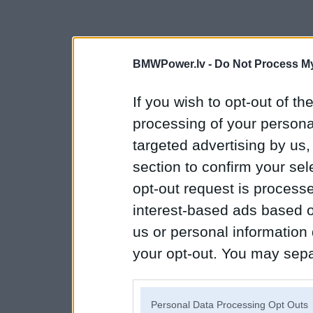
BMWPower.lv -
Do Not Process My
If you wish to opt-out of the
processing of your personal
targeted advertising by us
section to confirm your sel
opt-out request is proces
interest-based ads based o
us or personal information d
your opt-out. You may separ
disclosure of your personal
IAB’s list of downstream pa
Personal Data Processing Opt Outs