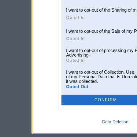
also be disclosed by us to 
I want to opt-out of the Sharing of 
Downstream Participants
th
Opted In
third parties.
I want to opt-out of the Sale of my 
Opted In
I want to opt-out of processing my 
Advertising.
Opted In
I want to opt-out of Collection, Use
of my Personal Data that Is Unrelat
it was collected.
Opted Out
CONFIRM
Data Deletion