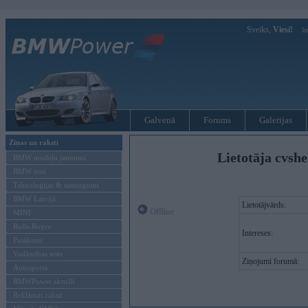
Sveiks,
Viesi!
Ie
Galvenā
Forums
Galerijas
Ziņas un raksti
Lietotāja cvshe
BMW modeļu jaunumi
BMW testi
Tehnoloģijas & sasniegumi
BMW Latvijā
Lietotājvārds:
Offline
MINI
Rolls-Royce
Intereses:
Pasākumi
Vadāmības tests
Ziņojumi forumā:
Autosports
BMWPower aktuāli
Reklāmas raksti