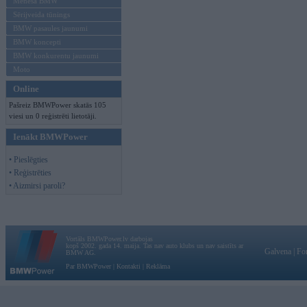
Mēneša BMW
Sērijveida tūnings
BMW pasaules jaunumi
BMW koncepti
BMW konkurentu jaunumi
Moto
Online
Pašreiz BMWPower skatās 105
viesi un 0 reģistrēti lietotāji.
Ienākt BMWPower
• Pieslēgties
• Reģistrēties
• Aizmirsi paroli?
Vortāls BMWPower.lv darbojas
kopš 2002. gada 14. maija. Tas nav auto klubs un nav saistīts ar
Galvena
|
Fo
BMW AG.
Par BMWPower
|
Kontakti
|
Reklāma