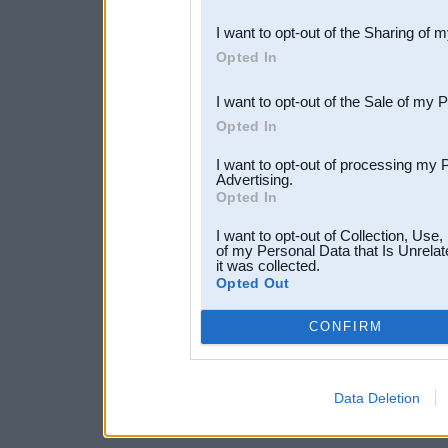
also be disclosed by us to 
I want to opt-out of the Sharing of 
Downstream Participants
th
Opted In
third parties.
I want to opt-out of the Sale of my 
Opted In
I want to opt-out of processing my 
Advertising.
Opted In
I want to opt-out of Collection, Use
of my Personal Data that Is Unrelat
it was collected.
Opted Out
CONFIRM
Data Deletion