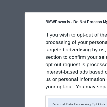
BMWPower.lv -
Do Not Process My
If you wish to opt-out of the
processing of your personal
targeted advertising by us
section to confirm your sel
opt-out request is proces
interest-based ads based o
us or personal information d
your opt-out. You may separ
disclosure of your personal
IAB’s list of downstream pa
Personal Data Processing Opt Outs