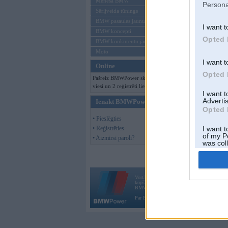
Mēneša BMW
Persona
Sērijveida tūnings
BMW pasaules jaunumi
I want t
BMW koncepti
Opted 
BMW konkurentu jaunumi
Moto
I want t
Online
Opted 
Pašreiz BMWPower skatās 125
viesi un 2 reģistrēti lietotāji.
I want 
Advertis
Ienākt BMWPower
Opted 
• Pieslēgties
• Reģistrēties
I want t
of my P
• Aizmirsi paroli?
was col
Opted 
Vortāls BMWPower.lv darbojas
kopš 2002. gada 14. maija. Tas nav auto klubs
BMW AG.
Par BMWPower
|
Kontakti
|
Reklāma