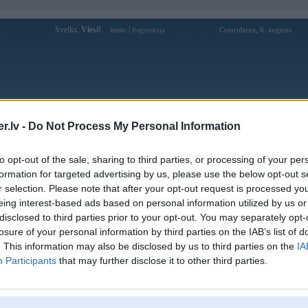
Sveiks,
Viesi!
|
Ceturtdiena, 6. augusts
Ienākt
Reģistrācija
Forums
Galerijas
Reģistrācija
Lietotāji
Meklētājs
.lv -
Do Not Process My Personal Information
Lietotāja coachoutlet11 profils
to opt-out of the sale, sharing to third parties, or processing of your per
formation for targeted advertising by us, please use the below opt-out s
Lietotājvārds:
coachoutlet11
r selection. Please note that after your opt-out request is processed y
eing interest-based ads based on personal information utilized by us or
Ziņojumi forumā:
0
disclosed to third parties prior to your opt-out. You may separately opt-
Pēdējie ziņojumi forumā
[
]
losure of your personal information by third parties on the IAB’s list of
. This information may also be disclosed by us to third parties on the
IA
Participants
that may further disclose it to other third parties.