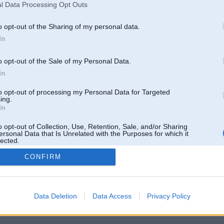
l Data Processing Opt Outs
o opt-out of the Sharing of my personal data.
In
o opt-out of the Sale of my Personal Data.
In
to opt-out of processing my Personal Data for Targeted
ing.
In
o opt-out of Collection, Use, Retention, Sale, and/or Sharing
ersonal Data that Is Unrelated with the Purposes for which it
lected.
Out
CONFIRM
 un nav saistīts ar
Galvena
|
Forums
|
Galerijas
|
Reģistrācija
|
Lietotaāji
|
Meklētājs
|
Reklā
Data Deletion
Data Access
Privacy Policy