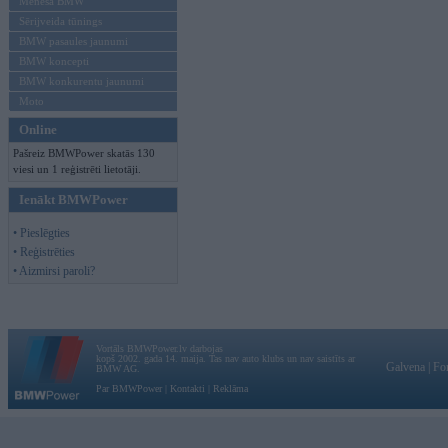
Mēneša BMW
Sērijveida tūnings
BMW pasaules jaunumi
BMW koncepti
BMW konkurentu jaunumi
Moto
Online
Pašreiz BMWPower skatās 130
viesi un 1 reģistrēti lietotāji.
Ienākt BMWPower
• Pieslēgties
• Reģistrēties
• Aizmirsi paroli?
Vortāls BMWPower.lv darbojas
kopš 2002. gada 14. maija. Tas nav auto klubs un nav saistīts ar
Galvena
|
Fo
BMW AG.
Par BMWPower
|
Kontakti
|
Reklāma