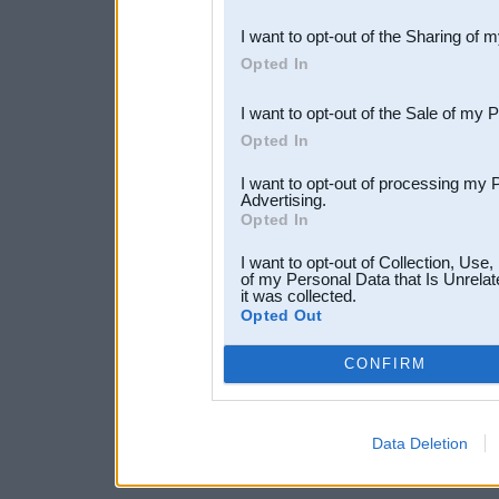
also be disclosed by us to 
I want to opt-out of the Sharing of 
Downstream Participants
th
Opted In
third parties.
I want to opt-out of the Sale of my 
Opted In
I want to opt-out of processing my 
Advertising.
Opted In
I want to opt-out of Collection, Use
of my Personal Data that Is Unrelat
it was collected.
Opted Out
CONFIRM
Data Deletion