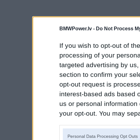
BMWPower.lv -
Do Not Process My
If you wish to opt-out of the
processing of your personal
targeted advertising by us
section to confirm your sel
opt-out request is proces
interest-based ads based o
us or personal information d
your opt-out. You may separ
disclosure of your personal
IAB’s list of downstream pa
Personal Data Processing Opt Outs