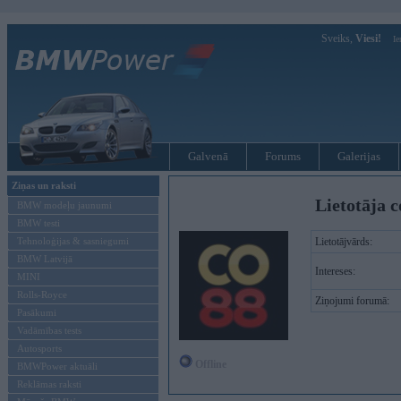
Sveiks,
Viesi!
Ie
Galvenā
Forums
Galerijas
Ziņas un raksti
Lietotāja c
BMW modeļu jaunumi
BMW testi
Tehnoloģijas & sasniegumi
Lietotājvārds:
BMW Latvijā
Intereses:
MINI
Rolls-Royce
Ziņojumi forumā:
Pasākumi
Vadāmības tests
Autosports
Offline
BMWPower aktuāli
Reklāmas raksti