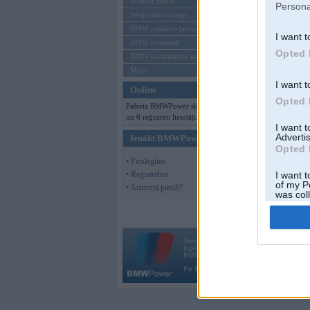
Mēneša BMW
Persona
Sērijveida tūnings
BMW pasaules jaunumi
I want t
BMW koncepti
Opted 
BMW konkurentu jaunumi
Moto
I want t
Online
Opted 
Pašreiz BMWPower skatās 96 viesi
un 6 reģistrēti lietotāji.
I want 
Advertis
Ienākt BMWPower
Opted 
• Pieslēgties
• Reģistrēties
I want t
of my P
• Aizmirsi paroli?
was col
Opted 
Vortāls BMWPower.lv darbojas
kopš 2002. gada 14. maija. Tas nav auto klubs
BMW AG.
Par BMWPower
|
Kontakti
|
Reklāma