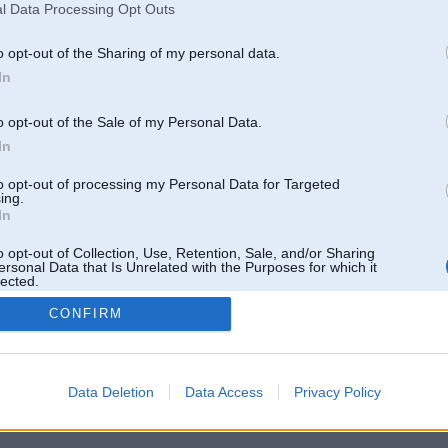
l Data Processing Opt Outs
o opt-out of the Sharing of my personal data.
In
o opt-out of the Sale of my Personal Data.
In
to opt-out of processing my Personal Data for Targeted
ing.
In
o opt-out of Collection, Use, Retention, Sale, and/or Sharing
ersonal Data that Is Unrelated with the Purposes for which it
lected.
Out
CONFIRM
 un nav saistīts ar
Galvena
|
Forums
|
Galerijas
|
Reģistrācija
|
Lietotaāji
|
Meklētājs
|
Reklā
Data Deletion
Data Access
Privacy Policy