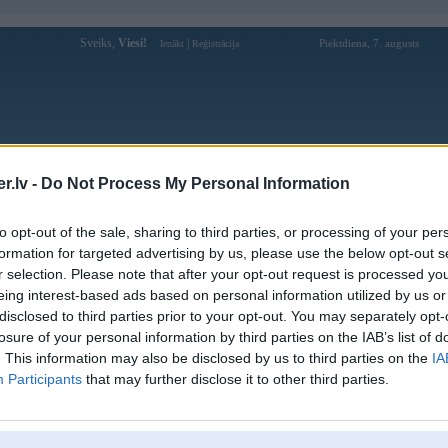
Sveiks,
Viesi!
|
Piektdiena, 7. augusts
Ienākt
Reģistrācija
Forums
Galerijas
Reģistrācija
Lietotāji
Meklētājs
.lv -
Do Not Process My Personal Information
Lietotāja cndr profils
to opt-out of the sale, sharing to third parties, or processing of your per
formation for targeted advertising by us, please use the below opt-out s
Pēdējo reizi manīts: 30. Oct 2022, 18:52
r selection. Please note that after your opt-out request is processed y
eing interest-based ads based on personal information utilized by us or
Lietotājvārds:
cndr
disclosed to third parties prior to your opt-out. You may separately opt-
Ziņojumi forumā:
389
losure of your personal information by third parties on the IAB’s list of
Pēdējie ziņojumi forumā
[
]
. This information may also be disclosed by us to third parties on the
IA
Participants
that may further disclose it to other third parties.