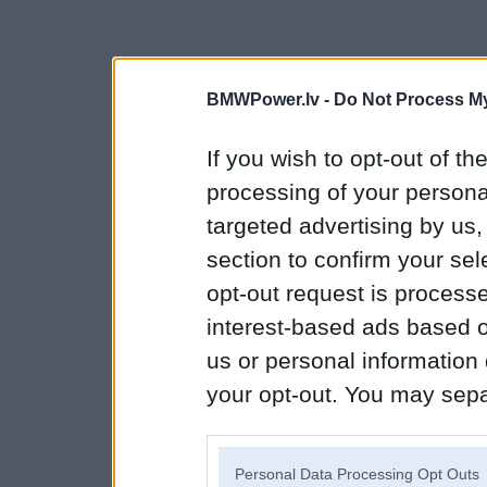
BMWPower.lv -
Do Not Process My
If you wish to opt-out of the
processing of your personal
targeted advertising by us
section to confirm your sel
opt-out request is proces
interest-based ads based o
us or personal information d
your opt-out. You may separ
disclosure of your personal
IAB’s list of downstream pa
Personal Data Processing Opt Outs