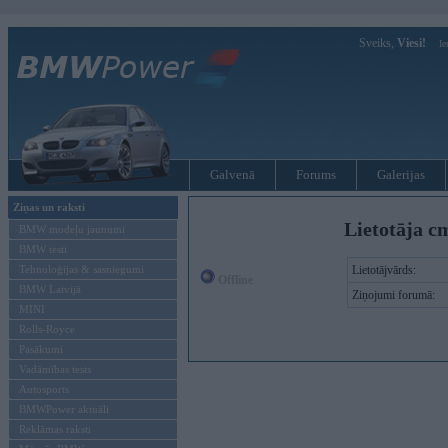
Sveiks,
Viesi!
Ie
Galvenā
Forums
Galerijas
Ziņas un raksti
Lietotāja cm
BMW modeļu jaunumi
BMW testi
Tehnoloģijas & sasniegumi
Lietotājvārds:
Offline
BMW Latvijā
Ziņojumi forumā:
MINI
Rolls-Royce
Pasākumi
Vadāmības tests
Autosports
BMWPower aktuāli
Reklāmas raksti