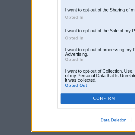
also be disclosed by us to 
I want to opt-out of the Sharing of 
Downstream Participants
th
Opted In
third parties.
I want to opt-out of the Sale of my 
Opted In
I want to opt-out of processing my 
Advertising.
Opted In
I want to opt-out of Collection, Use
of my Personal Data that Is Unrelat
it was collected.
Opted Out
CONFIRM
Data Deletion