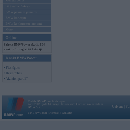
Mēneša BMW
Sērijveida tūnings
BMW pasaules jaunumi
BMW koncepti
BMW konkurentu jaunumi
Moto
Online
Pašreiz BMWPower skatās 134
viesi un 13 reģistrēti lietotāji.
Ienākt BMWPower
• Pieslēgties
• Reģistrēties
• Aizmirsi paroli?
Vortāls BMWPower.lv darbojas
kopš 2002. gada 14. maija. Tas nav auto klubs un nav saistīts ar
Galvena
|
Fo
BMW AG.
Par BMWPower
|
Kontakti
|
Reklāma