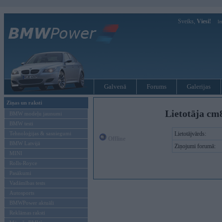
Sveiks,
Viesi!
Ie
Galvenā
Forums
Galerijas
Ziņas un raksti
Lietotāja cm
BMW modeļu jaunumi
BMW testi
Tehnoloģijas & sasniegumi
Lietotājvārds:
Offline
BMW Latvijā
Ziņojumi forumā:
MINI
Rolls-Royce
Pasākumi
Vadāmības tests
Autosports
BMWPower aktuāli
Reklāmas raksti