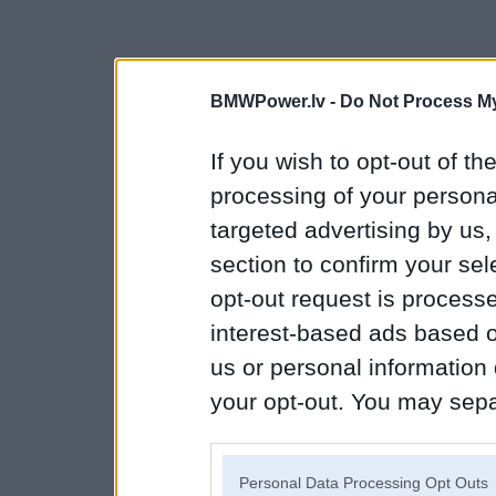
BMWPower.lv -
Do Not Process My
If you wish to opt-out of the
processing of your personal
targeted advertising by us
section to confirm your sel
opt-out request is proces
interest-based ads based o
us or personal information d
your opt-out. You may separ
disclosure of your personal
IAB’s list of downstream pa
Personal Data Processing Opt Outs