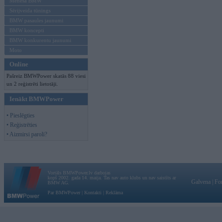
Mēneša BMW
Sērijveida tūnings
BMW pasaules jaunumi
BMW koncepti
BMW konkurentu jaunumi
Moto
Online
Pašreiz BMWPower skatās 88 viesi
un 2 reģistrēti lietotāji.
Ienākt BMWPower
• Pieslēgties
• Reģistrēties
• Aizmirsi paroli?
Vortāls BMWPower.lv darbojas
kopš 2002. gada 14. maija. Tas nav auto klubs un nav saistīts ar
Galvena
|
Fo
BMW AG.
Par BMWPower
|
Kontakti
|
Reklāma