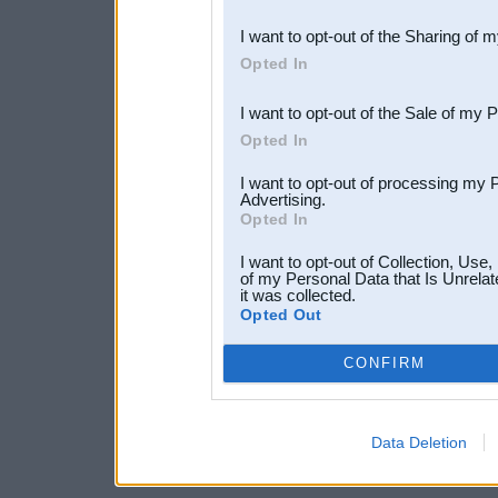
also be disclosed by us to 
I want to opt-out of the Sharing of 
Downstream Participants
th
Opted In
third parties.
I want to opt-out of the Sale of my 
Opted In
I want to opt-out of processing my 
Advertising.
Opted In
I want to opt-out of Collection, Use
of my Personal Data that Is Unrelat
it was collected.
Opted Out
CONFIRM
Data Deletion