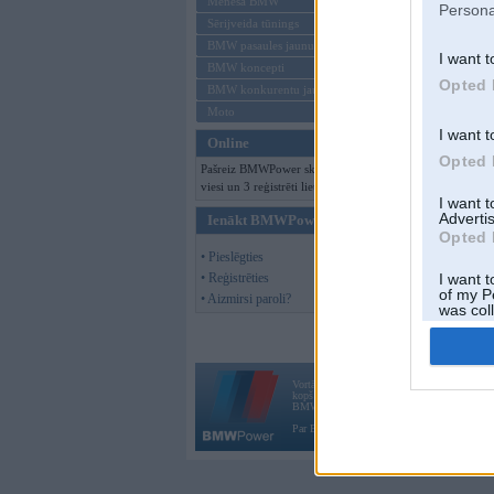
Mēneša BMW
Persona
Sērijveida tūnings
BMW pasaules jaunumi
I want t
BMW koncepti
Opted 
BMW konkurentu jaunumi
Moto
I want t
Online
Opted 
Pašreiz BMWPower skatās 133
viesi un 3 reģistrēti lietotāji.
I want 
Advertis
Ienākt BMWPower
Opted 
• Pieslēgties
• Reģistrēties
I want t
of my P
• Aizmirsi paroli?
was col
Opted 
Vortāls BMWPower.lv darbojas
kopš 2002. gada 14. maija. Tas nav auto klubs
BMW AG.
Par BMWPower
|
Kontakti
|
Reklāma