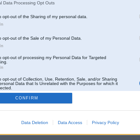
l Data Processing Opt Outs
o opt-out of the Sharing of my personal data.
In
o opt-out of the Sale of my Personal Data.
In
to opt-out of processing my Personal Data for Targeted
ing.
In
o opt-out of Collection, Use, Retention, Sale, and/or Sharing
ersonal Data that Is Unrelated with the Purposes for which it
lected.
Out
CONFIRM
 un nav saistīts ar
Galvena
|
Forums
|
Galerijas
|
Reģistrācija
|
Lietotaāji
|
Meklētājs
|
Reklā
Data Deletion
Data Access
Privacy Policy