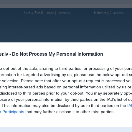
Sveiks,
Viesi!
|
Piektdiena, 7. augusts
Ienākt
Reģistrācija
Forums
Galerijas
Reģistrācija
Lietotāji
Meklētājs
.lv -
Do Not Process My Personal Information
Lietotāja clinicagenova10 profils
to opt-out of the sale, sharing to third parties, or processing of your per
formation for targeted advertising by us, please use the below opt-out s
Lietotājvārds:
clinicagenova10
r selection. Please note that after your opt-out request is processed y
eing interest-based ads based on personal information utilized by us or
Pilsēta:
Salacgrīva
disclosed to third parties prior to your opt-out. You may separately opt-
Neuromoduladores Madrid Clínica
Intereses:
Génova 10
losure of your personal information by third parties on the IAB’s list of
. This information may also be disclosed by us to third parties on the
IA
Ziņojumi forumā:
0
Participants
that may further disclose it to other third parties.
Pēdējie ziņojumi forumā
[
]