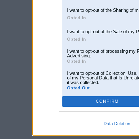
also be disclosed by us to 
I want to opt-out of the Sharing of 
Downstream Participants
th
Opted In
third parties.
I want to opt-out of the Sale of my 
Opted In
I want to opt-out of processing my 
Advertising.
Opted In
I want to opt-out of Collection, Use
of my Personal Data that Is Unrelat
it was collected.
Opted Out
CONFIRM
Data Deletion