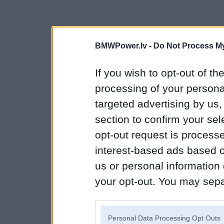
BMWPower.lv -
Do Not Process My
If you wish to opt-out of the
processing of your personal
targeted advertising by us
section to confirm your sel
opt-out request is proces
interest-based ads based o
us or personal information d
your opt-out. You may separ
disclosure of your personal
IAB’s list of downstream pa
Personal Data Processing Opt Outs