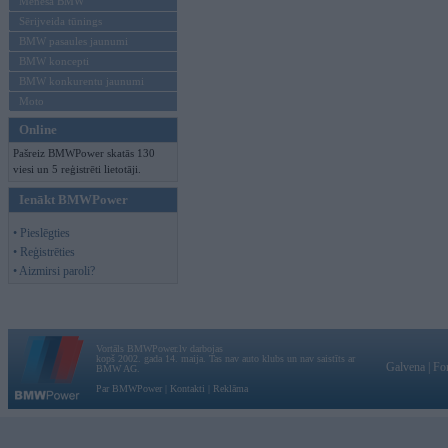
Mēneša BMW
Sērijveida tūnings
BMW pasaules jaunumi
BMW koncepti
BMW konkurentu jaunumi
Moto
Online
Pašreiz BMWPower skatās 130
viesi un 5 reģistrēti lietotāji.
Ienākt BMWPower
• Pieslēgties
• Reģistrēties
• Aizmirsi paroli?
Vortāls BMWPower.lv darbojas
kopš 2002. gada 14. maija. Tas nav auto klubs un nav saistīts ar
Galvena
|
Fo
BMW AG.
Par BMWPower
|
Kontakti
|
Reklāma