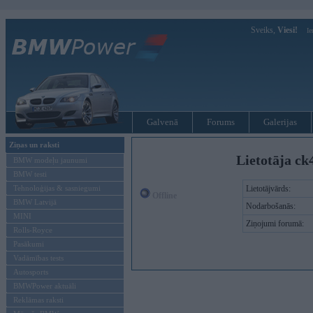
Sveiks,
Viesi!
Ie
Galvenā
Forums
Galerijas
Ziņas un raksti
Lietotāja ck
BMW modeļu jaunumi
BMW testi
Tehnoloģijas & sasniegumi
Lietotājvārds:
Offline
BMW Latvijā
Nodarbošanās:
MINI
Ziņojumi forumā:
Rolls-Royce
Pasākumi
Vadāmības tests
Autosports
BMWPower aktuāli
Reklāmas raksti