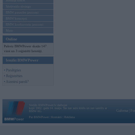
Mēneša BMW
Sērijveida tūnings
BMW pasaules jaunumi
BMW koncepti
BMW konkurentu jaunumi
Moto
Online
Pašreiz BMWPower skatās 147
viesi un 3 reģistrēti lietotāji.
Ienākt BMWPower
• Pieslēgties
• Reģistrēties
• Aizmirsi paroli?
Vortāls BMWPower.lv darbojas
kopš 2002. gada 14. maija. Tas nav auto klubs un nav saistīts ar
Galvena
|
Fo
BMW AG.
Par BMWPower
|
Kontakti
|
Reklāma