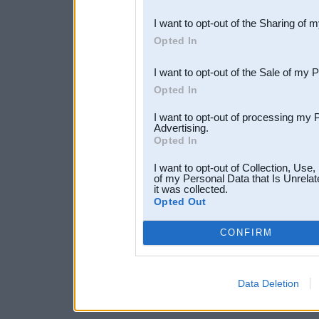
also be disclosed by us to 
I want to opt-out of the Sharing of 
Downstream Participants
th
Opted In
third parties.
I want to opt-out of the Sale of my 
Opted In
I want to opt-out of processing my 
Advertising.
Opted In
I want to opt-out of Collection, Use
of my Personal Data that Is Unrelat
it was collected.
Opted Out
CONFIRM
Data Deletion