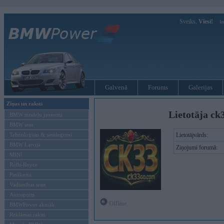
Sveiks,
Viesi!
Ie
Galvenā
Forums
Galerijas
Ziņas un raksti
Lietotāja ck
BMW modeļu jaunumi
BMW testi
Tehnoloģijas & sasniegumi
Lietotājvārds:
BMW Latvijā
Ziņojumi forumā:
MINI
Rolls-Royce
Pasākumi
Vadāmības tests
Autosports
Offline
BMWPower aktuāli
Reklāmas raksti