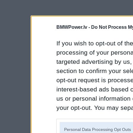
BMWPower.lv -
Do Not Process My
If you wish to opt-out of the
processing of your personal
targeted advertising by us
section to confirm your sel
opt-out request is proces
interest-based ads based o
us or personal information d
your opt-out. You may separ
disclosure of your personal
IAB’s list of downstream pa
Personal Data Processing Opt Outs