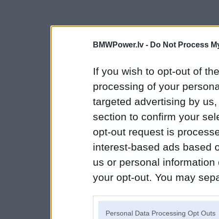
BMWPower.lv -
Do Not Process My
If you wish to opt-out of the
processing of your personal
targeted advertising by us
section to confirm your sel
opt-out request is proces
interest-based ads based o
us or personal information d
your opt-out. You may separ
disclosure of your personal
IAB’s list of downstream pa
Personal Data Processing Opt Outs