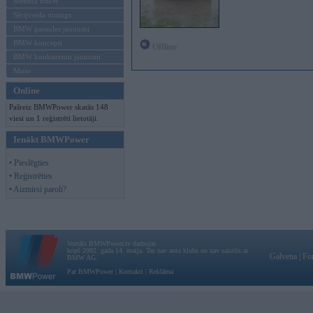
Mēneša BMW
Sērijveida tūnings
BMW pasaules jaunumi
BMW koncepti
Offline
BMW konkurentu jaunumi
Moto
Online
Pašreiz BMWPower skatās 148
viesi un 1 reģistrēti lietotāji.
Ienākt BMWPower
• Pieslēgties
• Reģistrēties
• Aizmirsi paroli?
Vortāls BMWPower.lv darbojas
kopš 2002. gada 14. maija. Tas nav auto klubs un nav saistīts ar
Galvena
|
Fo
BMW AG.
Par BMWPower
|
Kontakti
|
Reklāma