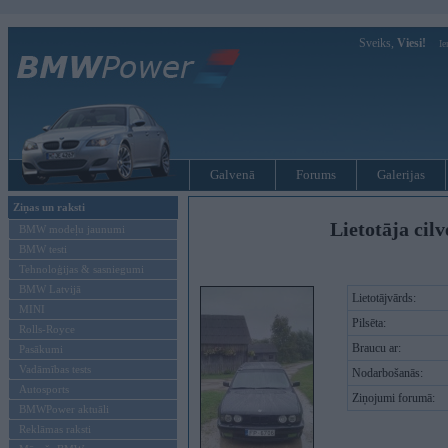
Sveiks,
Viesi!
Ie
Galvenā
Forums
Galerijas
Ziņas un raksti
Lietotāja cilv
BMW modeļu jaunumi
BMW testi
Tehnoloģijas & sasniegumi
BMW Latvijā
Lietotājvārds:
MINI
Pilsēta:
Rolls-Royce
Braucu ar:
Pasākumi
Vadāmības tests
Nodarbošanās:
Autosports
Ziņojumi forumā:
BMWPower aktuāli
Reklāmas raksti