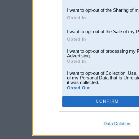
also be disclosed by us to 
I want to opt-out of the Sharing of 
Downstream Participants
th
Opted In
third parties.
I want to opt-out of the Sale of my 
Opted In
I want to opt-out of processing my 
Advertising.
Opted In
I want to opt-out of Collection, Use
of my Personal Data that Is Unrelat
it was collected.
Opted Out
CONFIRM
Data Deletion