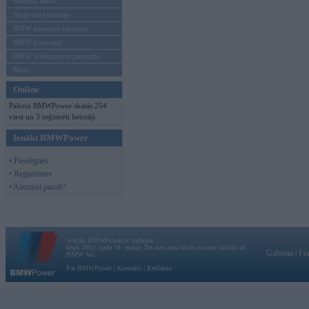
Mēneša BMW
Sērijveida tūnings
BMW pasaules jaunumi
BMW koncepti
BMW konkurentu jaunumi
Moto
Online
Pašreiz BMWPower skatās 254
viesi un 3 reģistrēti lietotāji.
Ienākt BMWPower
• Pieslēgties
• Reģistrēties
• Aizmirsi paroli?
Vortāls BMWPower.lv darbojas
kopš 2002. gada 14. maija. Tas nav auto klubs un nav saistīts ar
Galvena
|
Fo
BMW AG.
Par BMWPower
|
Kontakti
|
Reklāma