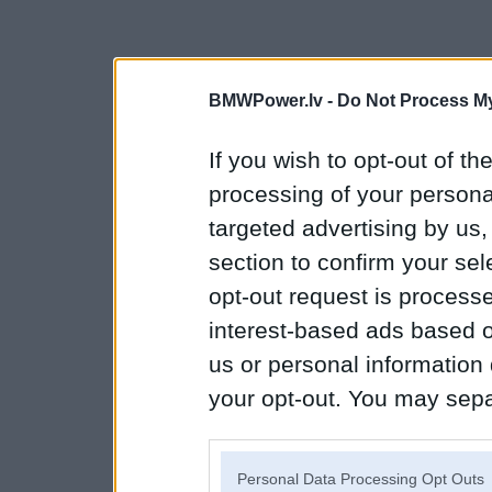
BMWPower.lv -
Do Not Process My
If you wish to opt-out of the
processing of your personal
targeted advertising by us
section to confirm your sel
opt-out request is proces
interest-based ads based o
us or personal information d
your opt-out. You may separ
disclosure of your personal
IAB’s list of downstream pa
Personal Data Processing Opt Outs