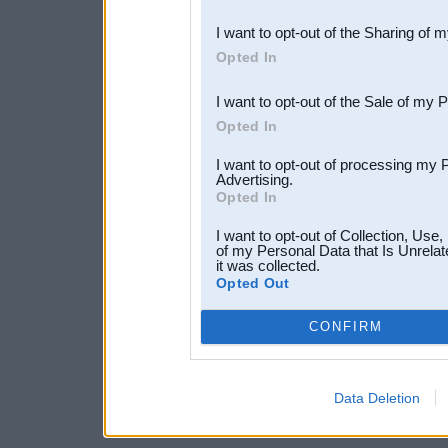
also be disclosed by us to 
I want to opt-out of the Sharing of 
Downstream Participants
th
Opted In
third parties.
I want to opt-out of the Sale of my 
Opted In
I want to opt-out of processing my 
Advertising.
Opted In
I want to opt-out of Collection, Use
of my Personal Data that Is Unrelat
it was collected.
Opted Out
CONFIRM
Data Deletion