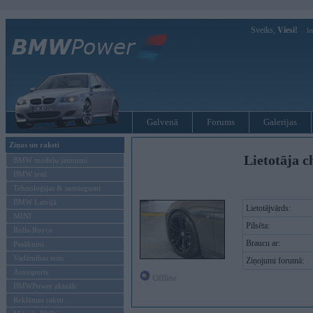
Sveiks,
Viesi!
Ie
Galvenā
Forums
Galerijas
Ziņas un raksti
Lietotāja c
BMW modeļu jaunumi
BMW testi
Tehnoloģijas & sasniegumi
BMW Latvijā
Lietotājvārds:
MINI
Pilsēta:
Rolls-Royce
Braucu ar:
Pasākumi
Vadāmības tests
Ziņojumi forumā:
Autosports
Offline
BMWPower aktuāli
Reklāmas raksti