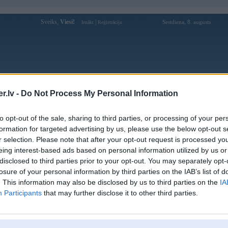
Sveiks,
Viesi!
|
Sestdiena, 8. augusts
Ienākt
Reģistrācija
Forums
Galerijas
Reģistrācija
Lietotāji
Meklētājs
.lv -
Do Not Process My Personal Information
Lietotāja choangclubskin profils
to opt-out of the sale, sharing to third parties, or processing of your per
formation for targeted advertising by us, please use the below opt-out s
Pēdējo reizi manīts: 12. May 2025, 16:01
r selection. Please note that after your opt-out request is processed y
eing interest-based ads based on personal information utilized by us or
Lietotājvārds:
choangclubskin
disclosed to third parties prior to your opt-out. You may separately opt-
Ziņojumi forumā:
0
losure of your personal information by third parties on the IAB’s list of
Pēdējie ziņojumi forumā
[
]
. This information may also be disclosed by us to third parties on the
IA
Participants
that may further disclose it to other third parties.