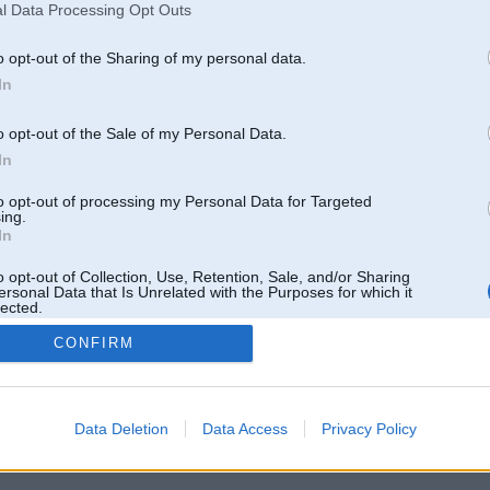
l Data Processing Opt Outs
o opt-out of the Sharing of my personal data.
In
o opt-out of the Sale of my Personal Data.
In
to opt-out of processing my Personal Data for Targeted
ing.
In
o opt-out of Collection, Use, Retention, Sale, and/or Sharing
ersonal Data that Is Unrelated with the Purposes for which it
lected.
Out
CONFIRM
 un nav saistīts ar
Galvena
|
Forums
|
Galerijas
|
Reģistrācija
|
Lietotaāji
|
Meklētājs
|
Reklā
Data Deletion
Data Access
Privacy Policy