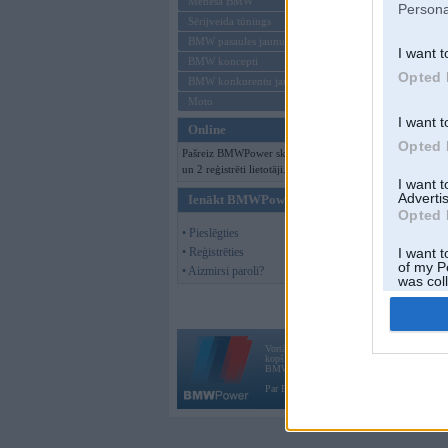
Mēneša BMW
Persona
Sērijveida tūnings
BMW pasaules jaunumi
I want t
BMW koncepti
Opted 
BMW konkurentu jaunumi
Moto
I want t
Online
Opted 
Pašreiz BMWPower skatās 79 viesi
un 2 reģistrēti lietotāji.
I want 
Advertis
Ienākt BMWPower
Opted 
• Pieslēgties
• Reģistrēties
I want t
of my P
• Aizmirsi paroli?
was col
Opted 
Vortāls BMWPower.lv darbojas
kopš 2002. gada 14. maija. Tas nav auto klubs
BMW AG.
Par BMWPower
|
Kontakti
|
Reklāma