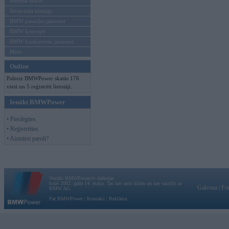
Mēneša BMW
Sērijveida tūnings
BMW pasaules jaunumi
BMW koncepti
BMW konkurentu jaunumi
Moto
Online
Pašreiz BMWPower skatās 176
viesi un 5 reģistrēti lietotāji.
Ienākt BMWPower
• Pieslēgties
• Reģistrēties
• Aizmirsi paroli?
Vortāls BMWPower.lv darbojas
kopš 2002. gada 14. maija. Tas nav auto klubs un nav saistīts ar
Galvena
|
Fo
BMW AG.
Par BMWPower
|
Kontakti
|
Reklāma