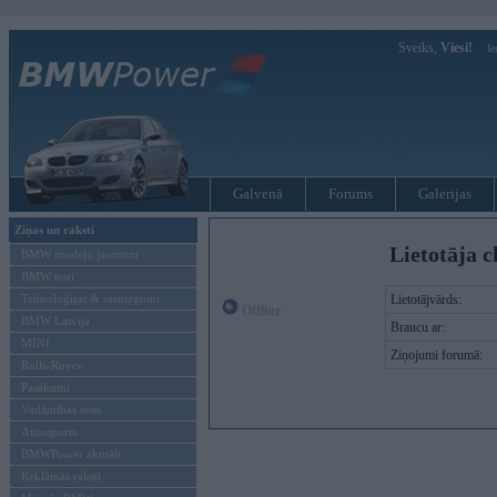
Sveiks,
Viesi!
Ie
Galvenā
Forums
Galerijas
Ziņas un raksti
Lietotāja c
BMW modeļu jaunumi
BMW testi
Tehnoloģijas & sasniegumi
Lietotājvārds:
Offline
BMW Latvijā
Braucu ar:
MINI
Ziņojumi forumā:
Rolls-Royce
Pasākumi
Vadāmības tests
Autosports
BMWPower aktuāli
Reklāmas raksti