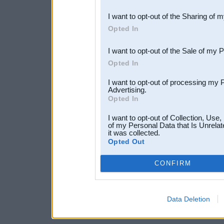
also be disclosed by us to 
I want to opt-out of the Sharing of 
Downstream Participants
th
Opted In
third parties.
I want to opt-out of the Sale of my 
Opted In
I want to opt-out of processing my 
Advertising.
Opted In
I want to opt-out of Collection, Use
of my Personal Data that Is Unrelat
it was collected.
Opted Out
CONFIRM
Data Deletion