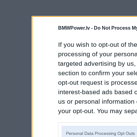
BMWPower.lv -
Do Not Process My
If you wish to opt-out of the
processing of your personal
targeted advertising by us
section to confirm your sel
opt-out request is proces
interest-based ads based o
us or personal information d
your opt-out. You may separ
disclosure of your personal
IAB’s list of downstream pa
Personal Data Processing Opt Outs