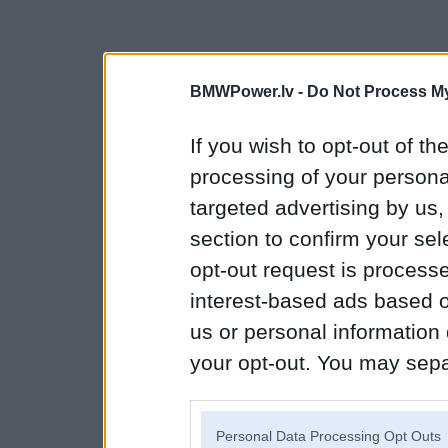
BMWPower.lv -
Do Not Process My
If you wish to opt-out of the
processing of your personal
targeted advertising by us
section to confirm your sel
opt-out request is proces
interest-based ads based o
us or personal information d
your opt-out. You may separ
disclosure of your personal
IAB’s list of downstream pa
Personal Data Processing Opt Outs