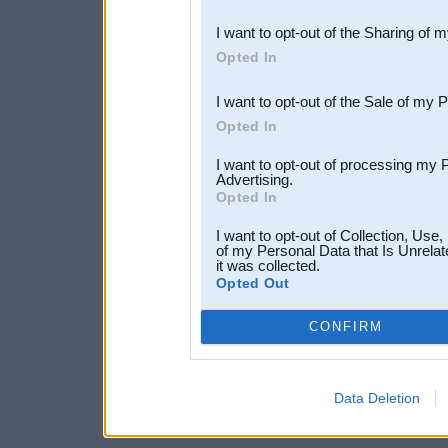
also be disclosed by us to 
I want to opt-out of the Sharing of 
Downstream Participants
th
Opted In
third parties.
I want to opt-out of the Sale of my 
Opted In
I want to opt-out of processing my 
Advertising.
Opted In
I want to opt-out of Collection, Use
of my Personal Data that Is Unrelat
it was collected.
Opted Out
CONFIRM
Data Deletion