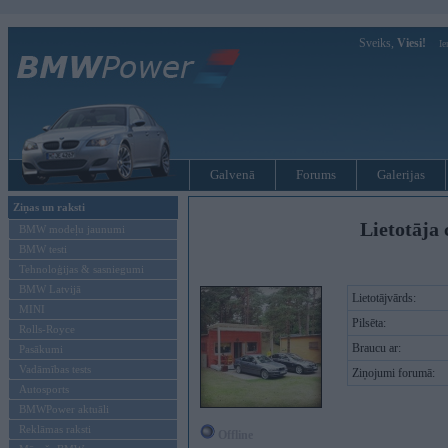
Sveiks,
Viesi!
Ie
Galvenā
Forums
Galerijas
Ziņas un raksti
Lietotāja 
BMW modeļu jaunumi
BMW testi
Tehnoloģijas & sasniegumi
BMW Latvijā
Lietotājvārds:
MINI
Pilsēta:
Rolls-Royce
Braucu ar:
Pasākumi
Vadāmības tests
Ziņojumi forumā:
Autosports
BMWPower aktuāli
Reklāmas raksti
Offline