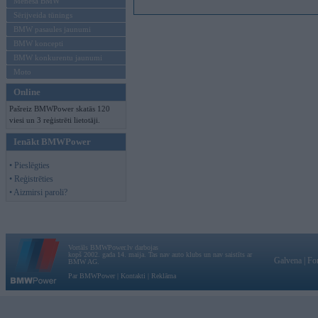
Mēneša BMW
Sērijveida tūnings
BMW pasaules jaunumi
BMW koncepti
BMW konkurentu jaunumi
Moto
Online
Pašreiz BMWPower skatās 120
viesi un 3 reģistrēti lietotāji.
Ienākt BMWPower
• Pieslēgties
• Reģistrēties
• Aizmirsi paroli?
Vortāls BMWPower.lv darbojas
kopš 2002. gada 14. maija. Tas nav auto klubs un nav saistīts ar
Galvena
|
Fo
BMW AG.
Par BMWPower
|
Kontakti
|
Reklāma