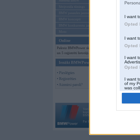
Mēneša BMW
Persona
Sērijveida tūnings
BMW pasaules jaunumi
I want t
BMW koncepti
Opted 
BMW konkurentu jaunumi
Moto
I want t
Online
Opted 
Pašreiz BMWPower skatās 87 viesi
un 5 reģistrēti lietotāji.
I want 
Advertis
Ienākt BMWPower
Opted 
• Pieslēgties
• Reģistrēties
I want t
of my P
• Aizmirsi paroli?
was col
Opted 
Vortāls BMWPower.lv darbojas
kopš 2002. gada 14. maija. Tas nav auto klubs
BMW AG.
Par BMWPower
|
Kontakti
|
Reklāma