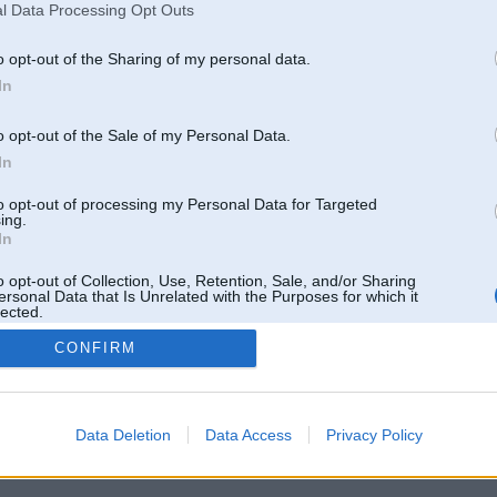
l Data Processing Opt Outs
o opt-out of the Sharing of my personal data.
In
o opt-out of the Sale of my Personal Data.
In
to opt-out of processing my Personal Data for Targeted
ing.
In
o opt-out of Collection, Use, Retention, Sale, and/or Sharing
ersonal Data that Is Unrelated with the Purposes for which it
lected.
Out
CONFIRM
 un nav saistīts ar
Galvena
|
Forums
|
Galerijas
|
Reģistrācija
|
Lietotaāji
|
Meklētājs
|
Reklā
Data Deletion
Data Access
Privacy Policy