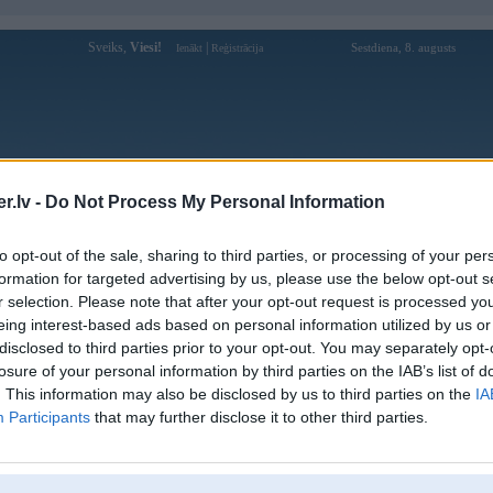
Sveiks,
Viesi!
|
Sestdiena, 8. augusts
Ienākt
Reģistrācija
Forums
Galerijas
Reģistrācija
Lietotāji
Meklētājs
.lv -
Do Not Process My Personal Information
Lietotāja cepums_ profils
to opt-out of the sale, sharing to third parties, or processing of your per
formation for targeted advertising by us, please use the below opt-out s
Pēdējo reizi manīts: 09. Jun 2026, 21:39
r selection. Please note that after your opt-out request is processed y
eing interest-based ads based on personal information utilized by us or
Lietotājvārds:
cepums_
disclosed to third parties prior to your opt-out. You may separately opt-
Ziņojumi forumā:
44
losure of your personal information by third parties on the IAB’s list of
Pēdējie ziņojumi forumā
[
]
. This information may also be disclosed by us to third parties on the
IA
Participants
that may further disclose it to other third parties.