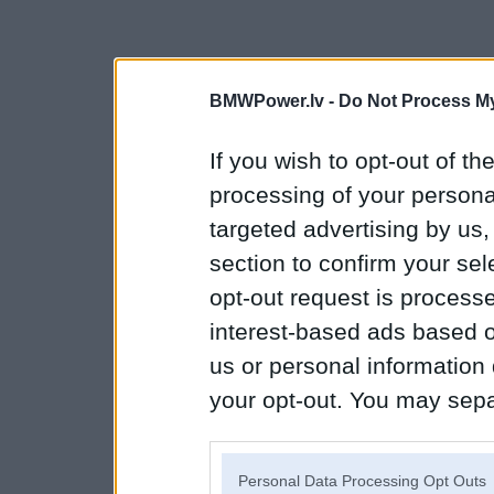
BMWPower.lv -
Do Not Process My
If you wish to opt-out of the
processing of your personal
targeted advertising by us
section to confirm your sel
opt-out request is proces
interest-based ads based o
us or personal information d
your opt-out. You may separ
disclosure of your personal
IAB’s list of downstream pa
Personal Data Processing Opt Outs