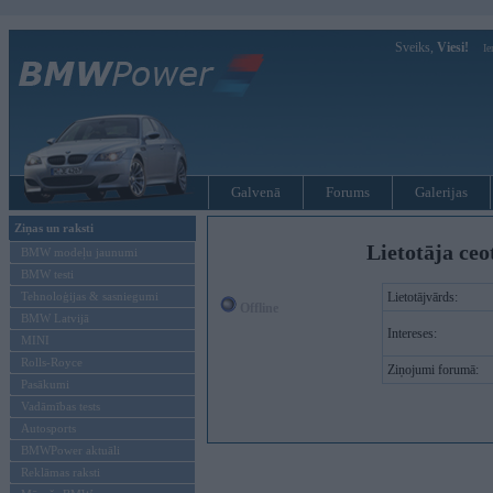
Sveiks,
Viesi!
Ie
Galvenā
Forums
Galerijas
Ziņas un raksti
Lietotāja ceo
BMW modeļu jaunumi
BMW testi
Tehnoloģijas & sasniegumi
Lietotājvārds:
Offline
BMW Latvijā
Intereses:
MINI
Rolls-Royce
Ziņojumi forumā:
Pasākumi
Vadāmības tests
Autosports
BMWPower aktuāli
Reklāmas raksti