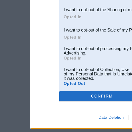
also be disclosed by us to 
I want to opt-out of the Sharing of 
Downstream Participants
th
Opted In
third parties.
I want to opt-out of the Sale of my 
Opted In
I want to opt-out of processing my 
Advertising.
Opted In
I want to opt-out of Collection, Use
of my Personal Data that Is Unrelat
it was collected.
Opted Out
CONFIRM
Data Deletion