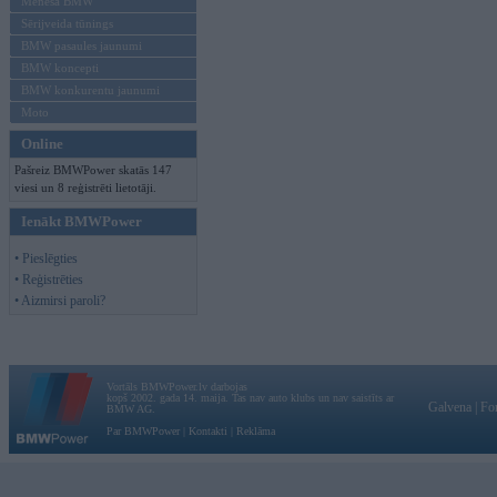
Mēneša BMW
Sērijveida tūnings
BMW pasaules jaunumi
BMW koncepti
BMW konkurentu jaunumi
Moto
Online
Pašreiz BMWPower skatās 147
viesi un 8 reģistrēti lietotāji.
Ienākt BMWPower
• Pieslēgties
• Reģistrēties
• Aizmirsi paroli?
Vortāls BMWPower.lv darbojas
kopš 2002. gada 14. maija. Tas nav auto klubs un nav saistīts ar
Galvena
|
Fo
BMW AG.
Par BMWPower
|
Kontakti
|
Reklāma