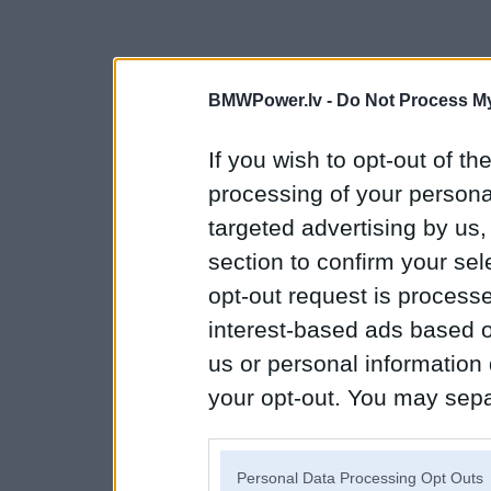
BMWPower.lv -
Do Not Process My
If you wish to opt-out of the
processing of your personal
targeted advertising by us
section to confirm your sel
opt-out request is proces
interest-based ads based o
us or personal information d
your opt-out. You may separ
disclosure of your personal
IAB’s list of downstream pa
Personal Data Processing Opt Outs