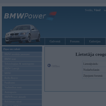
Sveiks,
Viesi!
Ie
Galvenā
Forums
Galerijas
Ziņas un raksti
Lietotāja ceog
BMW modeļu jaunumi
BMW testi
Tehnoloģijas & sasniegumi
Lietotājvārds:
Offline
BMW Latvijā
Nodarbošanās:
MINI
Ziņojumi forumā:
Rolls-Royce
Pasākumi
Vadāmības tests
Autosports
BMWPower aktuāli
Reklāmas raksti