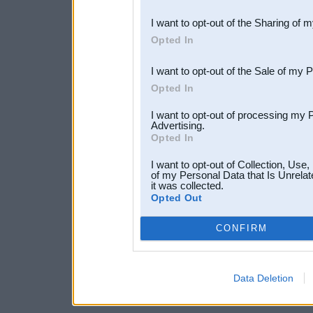
also be disclosed by us to 
I want to opt-out of the Sharing of 
Downstream Participants
th
Opted In
third parties.
I want to opt-out of the Sale of my 
Opted In
I want to opt-out of processing my 
Advertising.
Opted In
I want to opt-out of Collection, Use
of my Personal Data that Is Unrelat
it was collected.
Opted Out
CONFIRM
Data Deletion