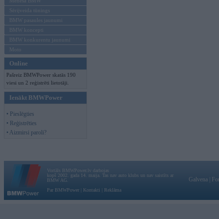
Mēneša BMW
Sērijveida tūnings
BMW pasaules jaunumi
BMW koncepti
BMW konkurentu jaunumi
Moto
Online
Pašreiz BMWPower skatās 190
viesi un 2 reģistrēti lietotāji.
Ienākt BMWPower
• Pieslēgties
• Reģistrēties
• Aizmirsi paroli?
Vortāls BMWPower.lv darbojas
kopš 2002. gada 14. maija. Tas nav auto klubs un nav saistīts ar
Galvena
|
Fo
BMW AG.
Par BMWPower
|
Kontakti
|
Reklāma