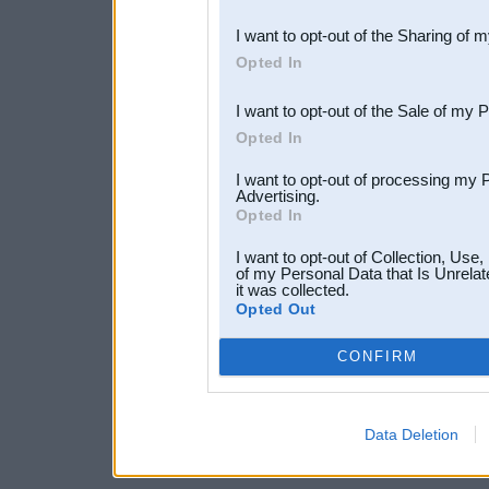
also be disclosed by us to 
I want to opt-out of the Sharing of 
Downstream Participants
th
Opted In
third parties.
I want to opt-out of the Sale of my 
Opted In
I want to opt-out of processing my 
Advertising.
Opted In
I want to opt-out of Collection, Use
of my Personal Data that Is Unrelat
it was collected.
Opted Out
CONFIRM
Data Deletion