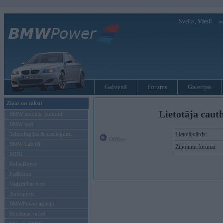
Sveiks,
Viesi!
Ie
Galvenā
Forums
Galerijas
Ziņas un raksti
Lietotāja cauth
BMW modeļu jaunumi
BMW testi
Tehnoloģijas & sasniegumi
Lietotājvārds:
Offline
BMW Latvijā
Ziņojumi forumā:
MINI
Rolls-Royce
Pasākumi
Vadāmības tests
Autosports
BMWPower aktuāli
Reklāmas raksti