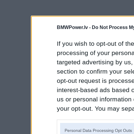
BMWPower.lv -
Do Not Process My
If you wish to opt-out of the
processing of your personal
targeted advertising by us
section to confirm your sel
opt-out request is proces
interest-based ads based o
us or personal information d
your opt-out. You may separ
disclosure of your personal
IAB’s list of downstream pa
Personal Data Processing Opt Outs