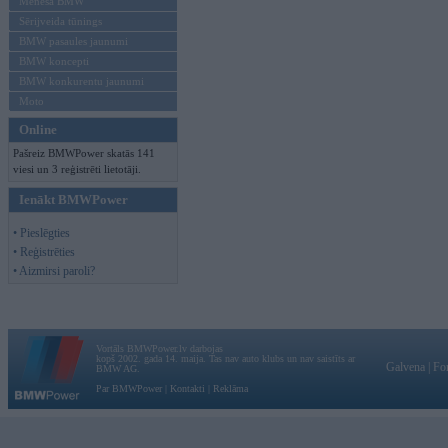
Mēneša BMW
Sērijveida tūnings
BMW pasaules jaunumi
BMW koncepti
BMW konkurentu jaunumi
Moto
Online
Pašreiz BMWPower skatās 141
viesi un 3 reģistrēti lietotāji.
Ienākt BMWPower
• Pieslēgties
• Reģistrēties
• Aizmirsi paroli?
Vortāls BMWPower.lv darbojas
kopš 2002. gada 14. maija. Tas nav auto klubs un nav saistīts ar
Galvena
|
Fo
BMW AG.
Par BMWPower
|
Kontakti
|
Reklāma