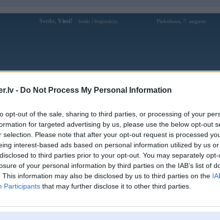
Sveiks,
Viesi!
|
Piektdiena, 7. augusts
Ienākt
Reģistrācija
Forums
Galerijas
Reģistrācija
Lietotāji
Meklētājs
.lv -
Do Not Process My Personal Information
Lietotāja catera profils
to opt-out of the sale, sharing to third parties, or processing of your per
formation for targeted advertising by us, please use the below opt-out s
Lietotājvārds:
catera
r selection. Please note that after your opt-out request is processed y
eing interest-based ads based on personal information utilized by us or
Braucu ar:
ome
disclosed to third parties prior to your opt-out. You may separately opt-
Ziņojumi forumā:
2
losure of your personal information by third parties on the IAB’s list of
Pēdējie ziņojumi forumā
[
]
. This information may also be disclosed by us to third parties on the
IA
Participants
that may further disclose it to other third parties.