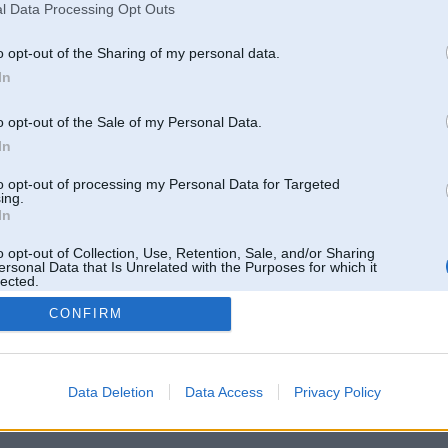
l Data Processing Opt Outs
o opt-out of the Sharing of my personal data.
In
o opt-out of the Sale of my Personal Data.
In
to opt-out of processing my Personal Data for Targeted
ing.
In
o opt-out of Collection, Use, Retention, Sale, and/or Sharing
ersonal Data that Is Unrelated with the Purposes for which it
lected.
Out
CONFIRM
 un nav saistīts ar
Galvena
|
Forums
|
Galerijas
|
Reģistrācija
|
Lietotaāji
|
Meklētājs
|
Reklā
Data Deletion
Data Access
Privacy Policy