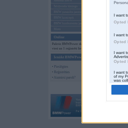
Mēneša BMW
Persona
Sērijveida tūnings
BMW pasaules jaunumi
I want t
BMW koncepti
Opted 
BMW konkurentu jaunumi
Moto
I want t
Online
Opted 
Pašreiz BMWPower skatās 133
viesi un 1 reģistrēti lietotāji.
I want 
Advertis
Ienākt BMWPower
Opted 
• Pieslēgties
• Reģistrēties
I want t
of my P
• Aizmirsi paroli?
was col
Opted 
Vortāls BMWPower.lv darbojas
kopš 2002. gada 14. maija. Tas nav auto klubs
BMW AG.
Par BMWPower
|
Kontakti
|
Reklāma