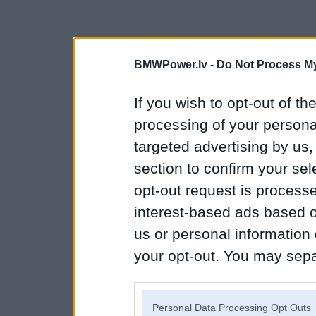
BMWPower.lv -
Do Not Process My
If you wish to opt-out of the
processing of your personal
targeted advertising by us
section to confirm your sel
opt-out request is proces
interest-based ads based o
us or personal information d
your opt-out. You may separ
disclosure of your personal
IAB’s list of downstream pa
Personal Data Processing Opt Outs