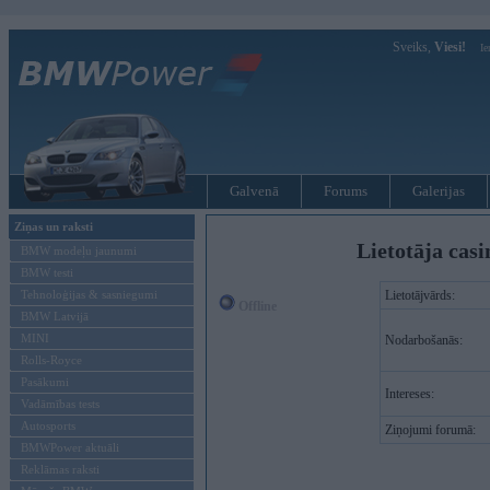
Sveiks,
Viesi!
Ie
Galvenā
Forums
Galerijas
Ziņas un raksti
Lietotāja casi
BMW modeļu jaunumi
BMW testi
Tehnoloģijas & sasniegumi
Lietotājvārds:
Offline
BMW Latvijā
MINI
Nodarbošanās:
Rolls-Royce
Pasākumi
Intereses:
Vadāmības tests
Autosports
Ziņojumi forumā:
BMWPower aktuāli
Reklāmas raksti