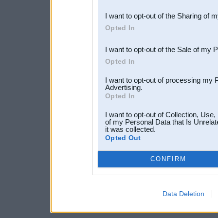
also be disclosed by us to 
I want to opt-out of the Sharing of 
Downstream Participants
th
Opted In
third parties.
I want to opt-out of the Sale of my 
Opted In
I want to opt-out of processing my 
Advertising.
Opted In
I want to opt-out of Collection, Use
of my Personal Data that Is Unrelat
it was collected.
Opted Out
CONFIRM
Data Deletion