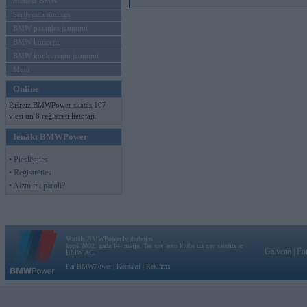
Mēneša BMW
Sērijveida tūnings
BMW pasaules jaunumi
BMW koncepti
BMW konkurentu jaunumi
Moto
Online
Pašreiz BMWPower skatās 107
viesi un 8 reģistrēti lietotāji.
Ienākt BMWPower
• Pieslēgties
• Reģistrēties
• Aizmirsi paroli?
Vortāls BMWPower.lv darbojas
kopš 2002. gada 14. maija. Tas nav auto klubs un nav saistīts ar
Galvena
|
Fo
BMW AG.
Par BMWPower
|
Kontakti
|
Reklāma