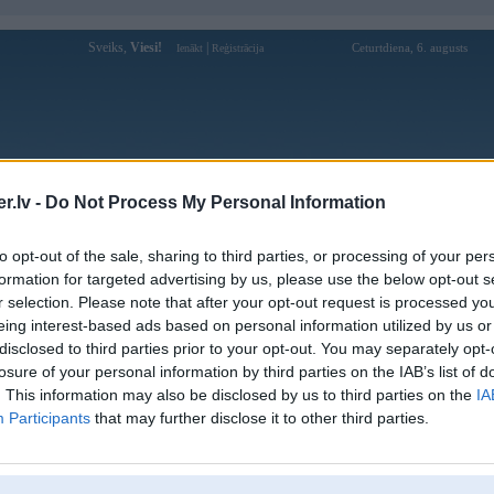
Sveiks,
Viesi!
|
Ceturtdiena, 6. augusts
Ienākt
Reģistrācija
Forums
Galerijas
Reģistrācija
Lietotāji
Meklētājs
.lv -
Do Not Process My Personal Information
Lietotāja carpetcleaningte profils
to opt-out of the sale, sharing to third parties, or processing of your per
formation for targeted advertising by us, please use the below opt-out s
Lietotājvārds:
carpetcleaningte
r selection. Please note that after your opt-out request is processed y
eing interest-based ads based on personal information utilized by us or
Ziņojumi forumā:
0
disclosed to third parties prior to your opt-out. You may separately opt-
Pēdējie ziņojumi forumā
[
]
losure of your personal information by third parties on the IAB’s list of
. This information may also be disclosed by us to third parties on the
IA
Participants
that may further disclose it to other third parties.