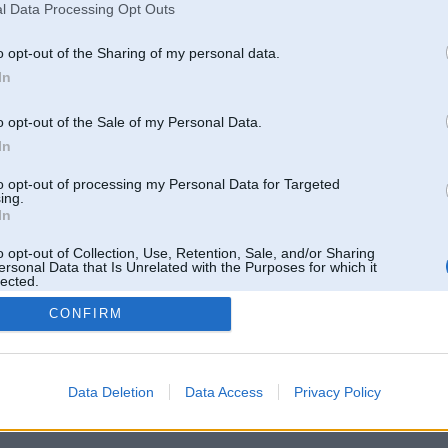
l Data Processing Opt Outs
o opt-out of the Sharing of my personal data.
In
o opt-out of the Sale of my Personal Data.
In
to opt-out of processing my Personal Data for Targeted
ing.
In
o opt-out of Collection, Use, Retention, Sale, and/or Sharing
ersonal Data that Is Unrelated with the Purposes for which it
lected.
Out
CONFIRM
 un nav saistīts ar
Galvena
|
Forums
|
Galerijas
|
Reģistrācija
|
Lietotaāji
|
Meklētājs
|
Reklā
Data Deletion
Data Access
Privacy Policy