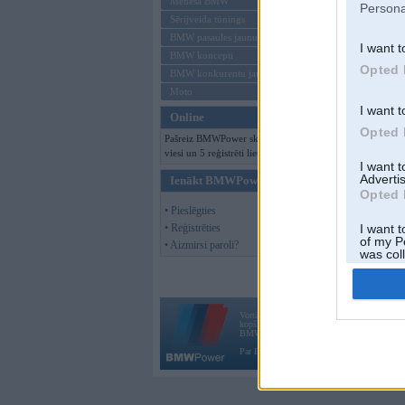
Mēneša BMW
Persona
Sērijveida tūnings
BMW pasaules jaunumi
I want t
BMW koncepti
Opted 
BMW konkurentu jaunumi
Moto
I want t
Online
Opted 
Pašreiz BMWPower skatās 119
viesi un 5 reģistrēti lietotāji.
I want 
Advertis
Ienākt BMWPower
Opted 
• Pieslēgties
• Reģistrēties
I want t
of my P
• Aizmirsi paroli?
was col
Opted 
Vortāls BMWPower.lv darbojas
kopš 2002. gada 14. maija. Tas nav auto klubs
BMW AG.
Par BMWPower
|
Kontakti
|
Reklāma