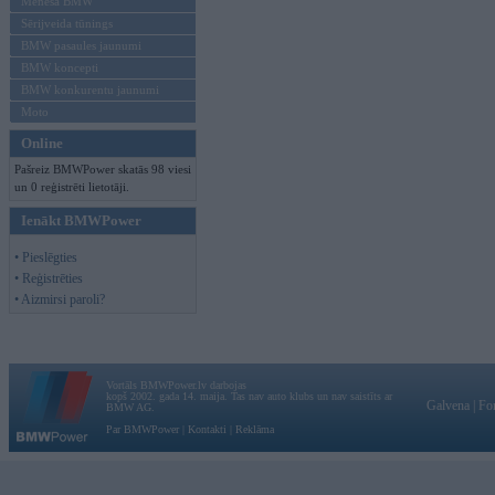
Mēneša BMW
Sērijveida tūnings
BMW pasaules jaunumi
BMW koncepti
BMW konkurentu jaunumi
Moto
Online
Pašreiz BMWPower skatās 98 viesi
un 0 reģistrēti lietotāji.
Ienākt BMWPower
• Pieslēgties
• Reģistrēties
• Aizmirsi paroli?
Vortāls BMWPower.lv darbojas
kopš 2002. gada 14. maija. Tas nav auto klubs un nav saistīts ar
Galvena
|
Fo
BMW AG.
Par BMWPower
|
Kontakti
|
Reklāma