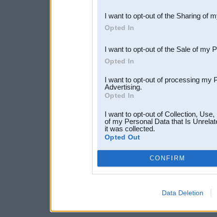
also be disclosed by us to 
I want to opt-out of the Sharing of 
Downstream Participants
th
Opted In
third parties.
I want to opt-out of the Sale of my 
Opted In
I want to opt-out of processing my 
Advertising.
Opted In
I want to opt-out of Collection, Use
of my Personal Data that Is Unrelat
it was collected.
Opted Out
CONFIRM
Data Deletion