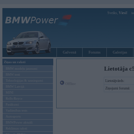
Sveiks,
Viesi!
Ie
Galvenā
Forums
Galerijas
Ziņas un raksti
Lietotāja c
BMW modeļu jaunumi
BMW testi
Tehnoloģijas & sasniegumi
Lietotājvārds:
Offline
BMW Latvijā
Ziņojumi forumā:
MINI
Rolls-Royce
Pasākumi
Vadāmības tests
Autosports
BMWPower aktuāli
Reklāmas raksti