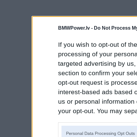
BMWPower.lv -
Do Not Process My
If you wish to opt-out of the
processing of your personal
targeted advertising by us
section to confirm your sel
opt-out request is proces
interest-based ads based o
us or personal information d
your opt-out. You may separ
disclosure of your personal
IAB’s list of downstream pa
Personal Data Processing Opt Outs