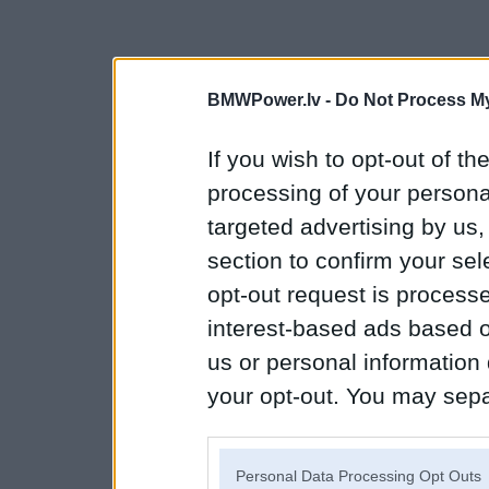
BMWPower.lv -
Do Not Process My
If you wish to opt-out of the
processing of your personal
targeted advertising by us
section to confirm your sel
opt-out request is proces
interest-based ads based o
us or personal information d
your opt-out. You may separ
disclosure of your personal
IAB’s list of downstream pa
Personal Data Processing Opt Outs