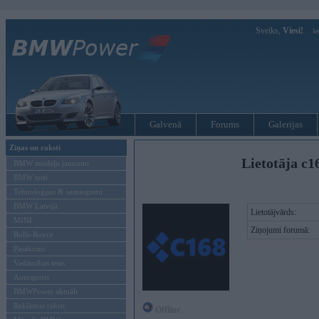
Sveiks,
Viesi!
Ie
Galvenā
Forums
Galerijas
Ziņas un raksti
Lietotāja c1
BMW modeļu jaunumi
BMW testi
Tehnoloģijas & sasniegumi
BMW Latvijā
Lietotājvārds:
MINI
Ziņojumi forumā:
Rolls-Royce
Pasākumi
Vadāmības tests
Autosports
BMWPower aktuāli
Reklāmas raksti
Offline