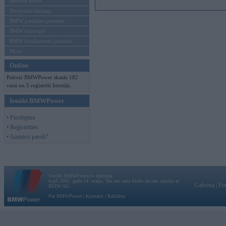
Mēneša BMW
Sērijveida tūnings
BMW pasaules jaunumi
BMW koncepti
BMW konkurentu jaunumi
Moto
Online
Pašreiz BMWPower skatās 182
viesi un 5 reģistrēti lietotāji.
Ienākt BMWPower
• Pieslēgties
• Reģistrēties
• Aizmirsi paroli?
Vortāls BMWPower.lv darbojas
kopš 2002. gada 14. maija. Tas nav auto klubs un nav saistīts ar
Galvena
|
Fo
BMW AG.
Par BMWPower
|
Kontakti
|
Reklāma