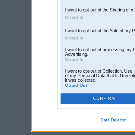
also be disclosed by us to 
I want to opt-out of the Sharing of 
Downstream Participants
th
Opted In
third parties.
I want to opt-out of the Sale of my 
Opted In
I want to opt-out of processing my 
Advertising.
Opted In
I want to opt-out of Collection, Use
of my Personal Data that Is Unrelat
it was collected.
Opted Out
CONFIRM
Data Deletion