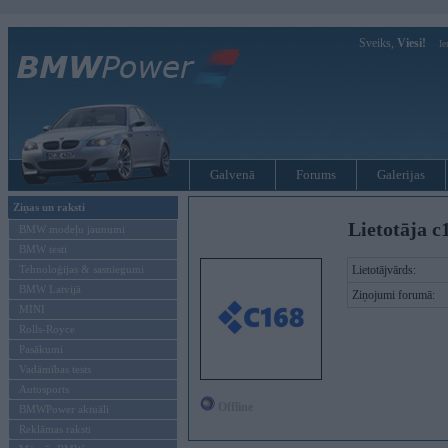
Sveiks,
Viesi!
Ie
Galvenā
Forums
Galerijas
Ziņas un raksti
Lietotāja c
BMW modeļu jaunumi
BMW testi
Tehnoloģijas & sasniegumi
Lietotājvārds:
BMW Latvijā
Ziņojumi forumā:
MINI
Rolls-Royce
Pasākumi
Vadāmības tests
Autosports
Offline
BMWPower aktuāli
Reklāmas raksti