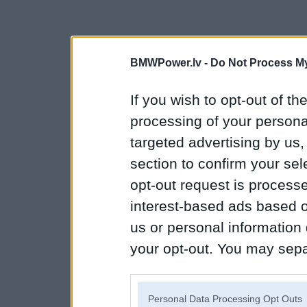
BMWPower.lv -
Do Not Process My
If you wish to opt-out of the
processing of your personal
targeted advertising by us
section to confirm your sel
opt-out request is proces
interest-based ads based o
us or personal information d
your opt-out. You may separ
disclosure of your personal
IAB’s list of downstream pa
Personal Data Processing Opt Outs