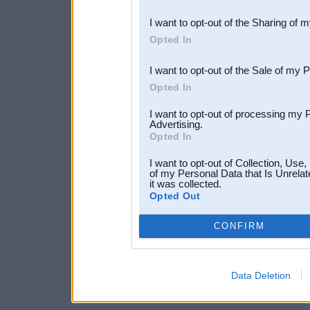
also be disclosed by us to 
I want to opt-out of the Sharing of 
Downstream Participants
th
Opted In
third parties.
I want to opt-out of the Sale of my 
Opted In
I want to opt-out of processing my 
Advertising.
Opted In
I want to opt-out of Collection, Use
of my Personal Data that Is Unrelat
it was collected.
Opted Out
CONFIRM
Data Deletion