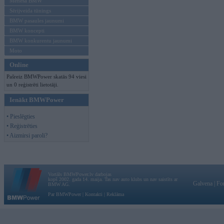
Mēneša BMW
Sērijveida tūnings
BMW pasaules jaunumi
BMW koncepti
BMW konkurentu jaunumi
Moto
Online
Pašreiz BMWPower skatās 94 viesi
un 0 reģistrēti lietotāji.
Ienākt BMWPower
• Pieslēgties
• Reģistrēties
• Aizmirsi paroli?
Vortāls BMWPower.lv darbojas
kopš 2002. gada 14. maija. Tas nav auto klubs un nav saistīts ar
Galvena
|
Fo
BMW AG.
Par BMWPower
|
Kontakti
|
Reklāma