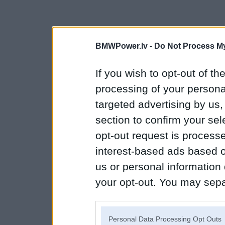
BMWPower.lv -
Do Not Process My
If you wish to opt-out of the
processing of your personal
targeted advertising by us
section to confirm your sel
opt-out request is proces
interest-based ads based o
us or personal information d
your opt-out. You may separ
disclosure of your personal
IAB’s list of downstream pa
Personal Data Processing Opt Outs