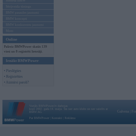
Mēneša BMW
Sērijveida tūnings
BMW pasaules jaunumi
BMW koncepti
BMW konkurentu jaunumi
Moto
Online
Pašreiz BMWPower skatās 139
viesi un 8 reģistrēti lietotāji.
Ienākt BMWPower
• Pieslēgties
• Reģistrēties
• Aizmirsi paroli?
Vortāls BMWPower.lv darbojas
kopš 2002. gada 14. maija. Tas nav auto klubs un nav saistīts ar
Galvena
|
Fo
BMW AG.
Par BMWPower
|
Kontakti
|
Reklāma