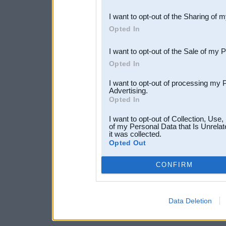
also be disclosed by us to 
I want to opt-out of the Sharing of 
Downstream Participants
th
Opted In
third parties.
I want to opt-out of the Sale of my 
Opted In
I want to opt-out of processing my 
Advertising.
Opted In
I want to opt-out of Collection, Use
of my Personal Data that Is Unrelat
it was collected.
Opted Out
CONFIRM
Data Deletion