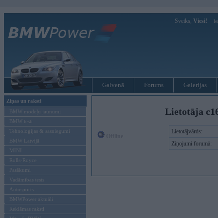
Sveiks,
Viesi!
Ie
Galvenā
Forums
Galerijas
Ziņas un raksti
Lietotāja c1
BMW modeļu jaunumi
BMW testi
Tehnoloģijas & sasniegumi
Lietotājvārds:
Offline
BMW Latvijā
Ziņojumi forumā:
MINI
Rolls-Royce
Pasākumi
Vadāmības tests
Autosports
BMWPower aktuāli
Reklāmas raksti