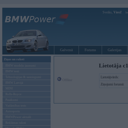
Sveiks,
Viesi!
Ie
Galvenā
Forums
Galerijas
Ziņas un raksti
Lietotāja c
BMW modeļu jaunumi
BMW testi
Tehnoloģijas & sasniegumi
Lietotājvārds:
Offline
BMW Latvijā
Ziņojumi forumā:
MINI
Rolls-Royce
Pasākumi
Vadāmības tests
Autosports
BMWPower aktuāli
Reklāmas raksti