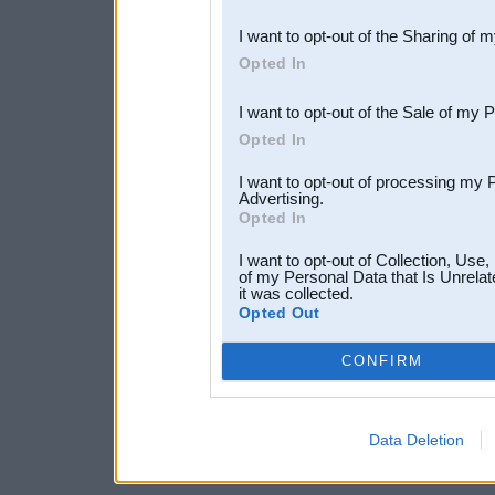
also be disclosed by us to 
I want to opt-out of the Sharing of 
Downstream Participants
th
Opted In
third parties.
I want to opt-out of the Sale of my 
Opted In
I want to opt-out of processing my 
Advertising.
Opted In
I want to opt-out of Collection, Use
of my Personal Data that Is Unrelat
it was collected.
Opted Out
CONFIRM
Data Deletion