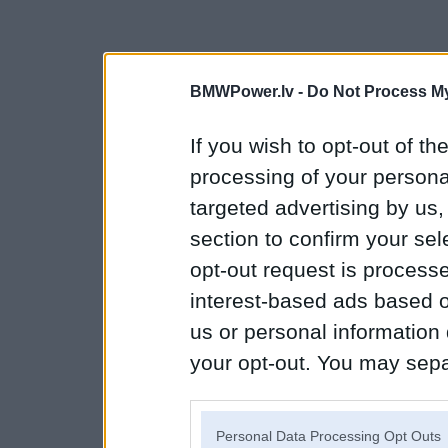
BMWPower.lv -
Do Not Process My
If you wish to opt-out of the
processing of your personal
targeted advertising by us
section to confirm your sel
opt-out request is proces
interest-based ads based o
us or personal information d
your opt-out. You may separ
disclosure of your personal
IAB’s list of downstream pa
Personal Data Processing Opt Outs