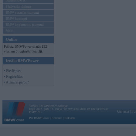
Mēneša BMW
Sērijveida tūnings
BMW pasaules jaunumi
BMW koncepti
BMW konkurentu jaunumi
Moto
Online
Pašreiz BMWPower skatās 132
viesi un 5 reģistrēti lietotāji.
Ienākt BMWPower
• Pieslēgties
• Reģistrēties
• Aizmirsi paroli?
Vortāls BMWPower.lv darbojas
kopš 2002. gada 14. maija. Tas nav auto klubs un nav saistīts ar
Galvena
|
Fo
BMW AG.
Par BMWPower
|
Kontakti
|
Reklāma