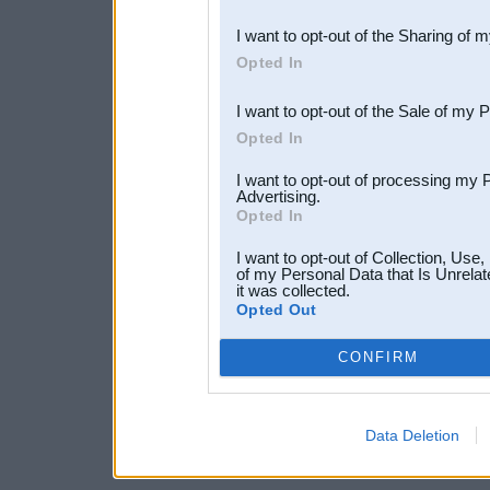
also be disclosed by us to 
I want to opt-out of the Sharing of 
Downstream Participants
th
Opted In
third parties.
I want to opt-out of the Sale of my 
Opted In
I want to opt-out of processing my 
Advertising.
Opted In
I want to opt-out of Collection, Use
of my Personal Data that Is Unrelat
it was collected.
Opted Out
CONFIRM
Data Deletion