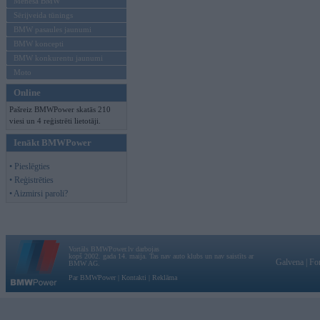
Mēneša BMW
Sērijveida tūnings
BMW pasaules jaunumi
BMW koncepti
BMW konkurentu jaunumi
Moto
Online
Pašreiz BMWPower skatās 210
viesi un 4 reģistrēti lietotāji.
Ienākt BMWPower
• Pieslēgties
• Reģistrēties
• Aizmirsi paroli?
Vortāls BMWPower.lv darbojas
kopš 2002. gada 14. maija. Tas nav auto klubs un nav saistīts ar
Galvena
|
Fo
BMW AG.
Par BMWPower
|
Kontakti
|
Reklāma