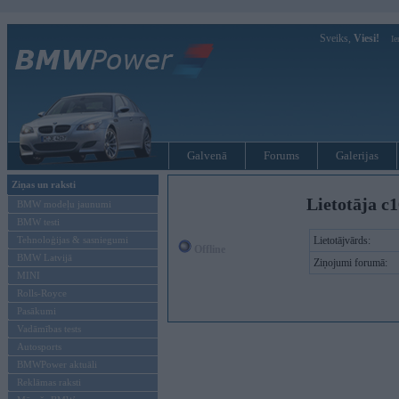
Sveiks,
Viesi!
Ie
Galvenā
Forums
Galerijas
Ziņas un raksti
Lietotāja c
BMW modeļu jaunumi
BMW testi
Tehnoloģijas & sasniegumi
Lietotājvārds:
Offline
BMW Latvijā
Ziņojumi forumā:
MINI
Rolls-Royce
Pasākumi
Vadāmības tests
Autosports
BMWPower aktuāli
Reklāmas raksti