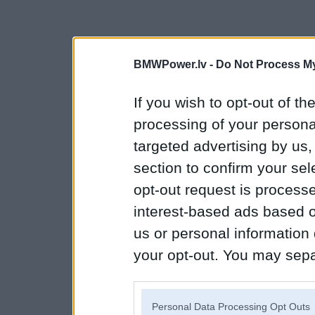
BMWPower.lv -
Do Not Process My
If you wish to opt-out of the
processing of your personal
targeted advertising by us
section to confirm your sel
opt-out request is proces
interest-based ads based o
us or personal information d
your opt-out. You may separ
disclosure of your personal
IAB’s list of downstream pa
Personal Data Processing Opt Outs