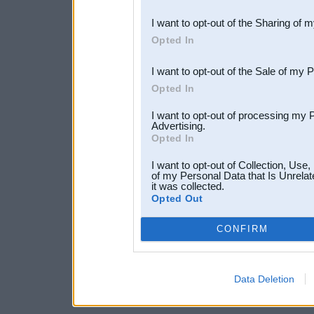
also be disclosed by us to 
I want to opt-out of the Sharing of 
Downstream Participants
th
Opted In
third parties.
I want to opt-out of the Sale of my 
Opted In
I want to opt-out of processing my 
Advertising.
Opted In
I want to opt-out of Collection, Use
of my Personal Data that Is Unrelat
it was collected.
Opted Out
CONFIRM
Data Deletion