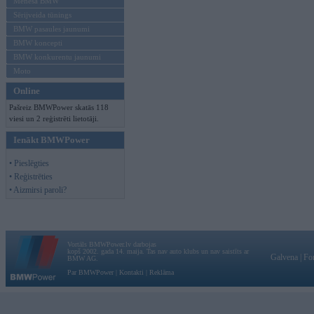
Mēneša BMW
Sērijveida tūnings
BMW pasaules jaunumi
BMW koncepti
BMW konkurentu jaunumi
Moto
Online
Pašreiz BMWPower skatās 118
viesi un 2 reģistrēti lietotāji.
Ienākt BMWPower
• Pieslēgties
• Reģistrēties
• Aizmirsi paroli?
Vortāls BMWPower.lv darbojas
kopš 2002. gada 14. maija. Tas nav auto klubs un nav saistīts ar
Galvena
|
Fo
BMW AG.
Par BMWPower
|
Kontakti
|
Reklāma