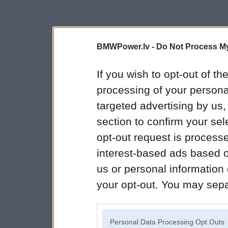
BMWPower.lv -
Do Not Process My
If you wish to opt-out of the
processing of your personal
targeted advertising by us
section to confirm your sel
opt-out request is proces
interest-based ads based o
us or personal information d
your opt-out. You may separ
disclosure of your personal
IAB’s list of downstream pa
Personal Data Processing Opt Outs