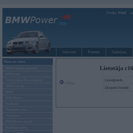
Sveiks,
Viesi!
Ie
Galvenā
Forums
Galerijas
Ziņas un raksti
Lietotāja c1
BMW modeļu jaunumi
BMW testi
Tehnoloģijas & sasniegumi
Lietotājvārds:
Offline
BMW Latvijā
Ziņojumi forumā:
MINI
Rolls-Royce
Pasākumi
Vadāmības tests
Autosports
BMWPower aktuāli
Reklāmas raksti