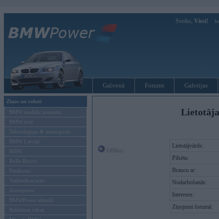
Sveiks,
Viesi!
Ie
Galvenā
Forums
Galerijas
Ziņas un raksti
Lietotāja
BMW modeļu jaunumi
BMW testi
Tehnoloģijas & sasniegumi
BMW Latvijā
Lietotājvārds:
Offline
MINI
Pilsēta:
Rolls-Royce
Braucu ar:
Pasākumi
Vadāmības tests
Nodarbošanās:
Autosports
Intereses:
BMWPower aktuāli
Ziņojumi forumā:
Reklāmas raksti