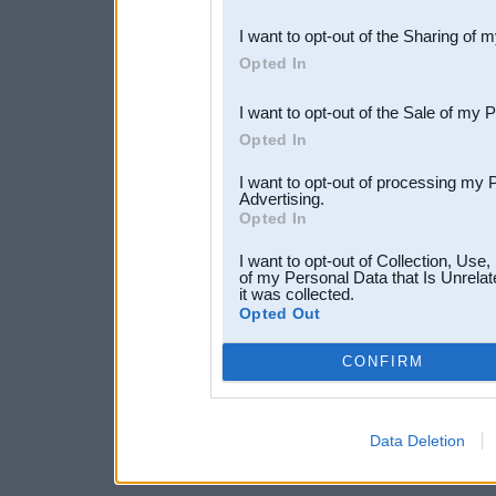
also be disclosed by us to 
I want to opt-out of the Sharing of 
Downstream Participants
th
Opted In
third parties.
I want to opt-out of the Sale of my 
Opted In
I want to opt-out of processing my 
Advertising.
Opted In
I want to opt-out of Collection, Use
of my Personal Data that Is Unrelat
it was collected.
Opted Out
CONFIRM
Data Deletion