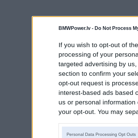
BMWPower.lv -
Do Not Process My
If you wish to opt-out of the
processing of your personal
targeted advertising by us
section to confirm your sel
opt-out request is proces
interest-based ads based o
us or personal information d
your opt-out. You may separ
disclosure of your personal
IAB’s list of downstream pa
Personal Data Processing Opt Outs