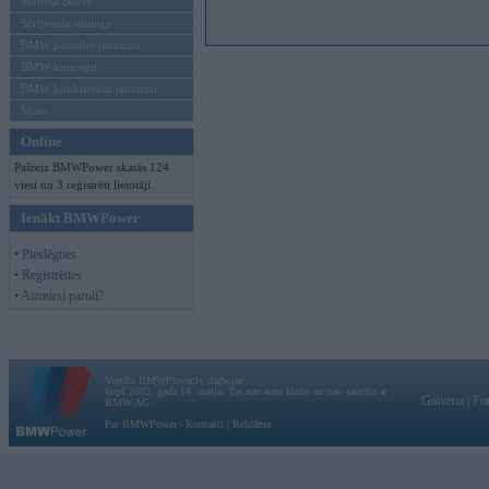
Mēneša BMW
Sērijveida tūnings
BMW pasaules jaunumi
BMW koncepti
BMW konkurentu jaunumi
Moto
Online
Pašreiz BMWPower skatās 124
viesi un 3 reģistrēti lietotāji.
Ienākt BMWPower
• Pieslēgties
• Reģistrēties
• Aizmirsi paroli?
Vortāls BMWPower.lv darbojas
kopš 2002. gada 14. maija. Tas nav auto klubs un nav saistīts ar
Galvena
|
Fo
BMW AG.
Par BMWPower
|
Kontakti
|
Reklāma