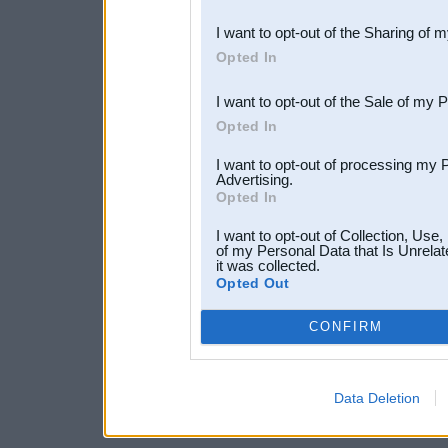
also be disclosed by us to 
I want to opt-out of the Sharing of 
Downstream Participants
th
Opted In
third parties.
I want to opt-out of the Sale of my 
Opted In
I want to opt-out of processing my 
Advertising.
Opted In
I want to opt-out of Collection, Use
of my Personal Data that Is Unrelat
it was collected.
Opted Out
CONFIRM
Data Deletion