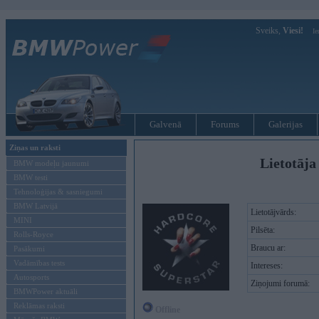
Sveiks,
Viesi!
Ie
Galvenā
Forums
Galerijas
Ziņas un raksti
Lietotāja
BMW modeļu jaunumi
BMW testi
Tehnoloģijas & sasniegumi
BMW Latvijā
Lietotājvārds:
MINI
Pilsēta:
Rolls-Royce
Braucu ar:
Pasākumi
Vadāmības tests
Intereses:
Autosports
Ziņojumi forumā:
BMWPower aktuāli
Reklāmas raksti
Offline