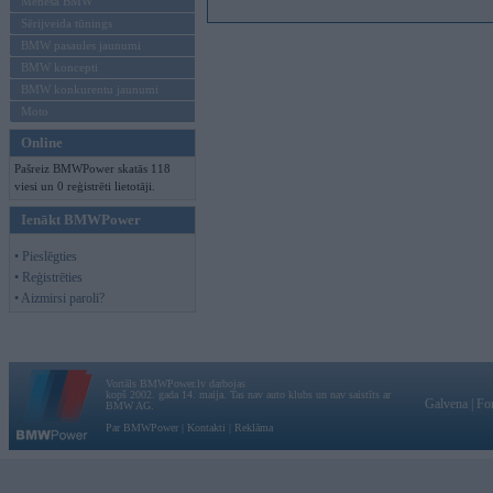
Mēneša BMW
Sērijveida tūnings
BMW pasaules jaunumi
BMW koncepti
BMW konkurentu jaunumi
Moto
Online
Pašreiz BMWPower skatās 118
viesi un 0 reģistrēti lietotāji.
Ienākt BMWPower
• Pieslēgties
• Reģistrēties
• Aizmirsi paroli?
Vortāls BMWPower.lv darbojas
kopš 2002. gada 14. maija. Tas nav auto klubs un nav saistīts ar
Galvena
|
Fo
BMW AG.
Par BMWPower
|
Kontakti
|
Reklāma