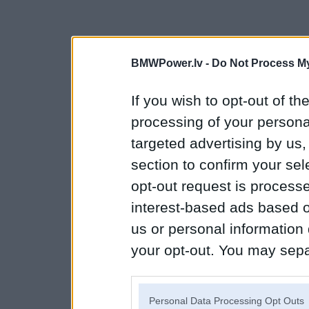
BMWPower.lv -
Do Not Process My
If you wish to opt-out of the
processing of your personal
targeted advertising by us
section to confirm your sel
opt-out request is proces
interest-based ads based o
us or personal information d
your opt-out. You may separ
disclosure of your personal
IAB’s list of downstream pa
Personal Data Processing Opt Outs