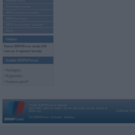
Mēneša BMW
Sērijveida tūnings
BMW pasaules jaunumi
BMW koncepti
BMW konkurentu jaunumi
Moto
Online
Pašreiz BMWPower skatās 200
viesi un 4 reģistrēti lietotāji.
Ienākt BMWPower
• Pieslēgties
• Reģistrēties
• Aizmirsi paroli?
Vortāls BMWPower.lv darbojas
kopš 2002. gada 14. maija. Tas nav auto klubs un nav saistīts ar
Galvena
|
Fo
BMW AG.
Par BMWPower
|
Kontakti
|
Reklāma