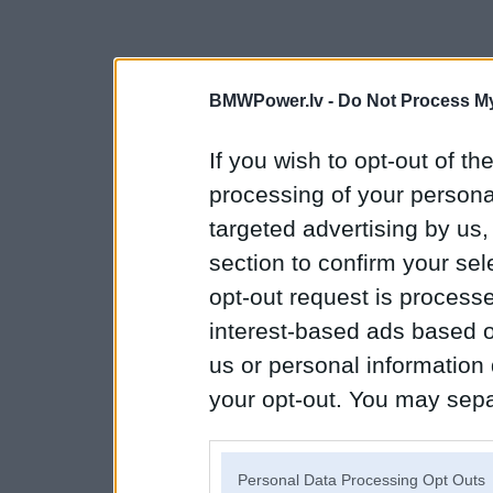
BMWPower.lv -
Do Not Process My
If you wish to opt-out of the
processing of your personal
targeted advertising by us
section to confirm your sel
opt-out request is proces
interest-based ads based o
us or personal information d
your opt-out. You may separ
disclosure of your personal
IAB’s list of downstream pa
Personal Data Processing Opt Outs