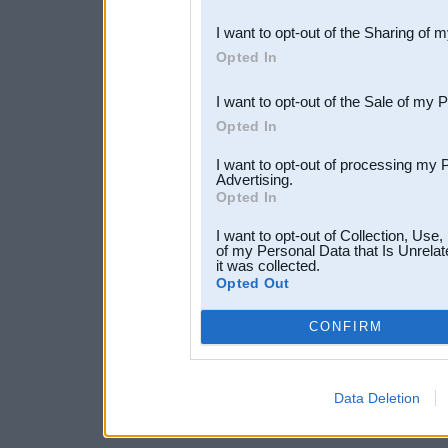
also be disclosed by us to 
I want to opt-out of the Sharing of 
Downstream Participants
th
Opted In
third parties.
I want to opt-out of the Sale of my 
Opted In
I want to opt-out of processing my 
Advertising.
Opted In
I want to opt-out of Collection, Use
of my Personal Data that Is Unrelat
it was collected.
Opted Out
CONFIRM
Data Deletion